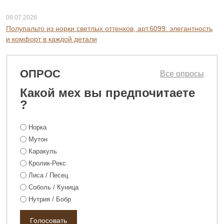
09.07.2026
Полупальто из норки светлых оттенков, арт.6099: элегантность
и комфорт в каждой детали
ОПРОС
Все опросы
Какой мех вы предпочитаете
?
Норка
Мутон
Каракуль
Кролик-Рекс
Лиса / Песец
Соболь / Куница
Нутрия / Бобр