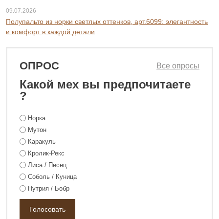
09.07.2026
Полупальто из норки светлых оттенков, арт.6099: элегантность
и комфорт в каждой детали
ОПРОС
Все опросы
Какой мех вы предпочитаете
?
Норка
Мутон
Каракуль
Кролик-Рекс
Лиса / Песец
Соболь / Куница
Нутрия / Бобр