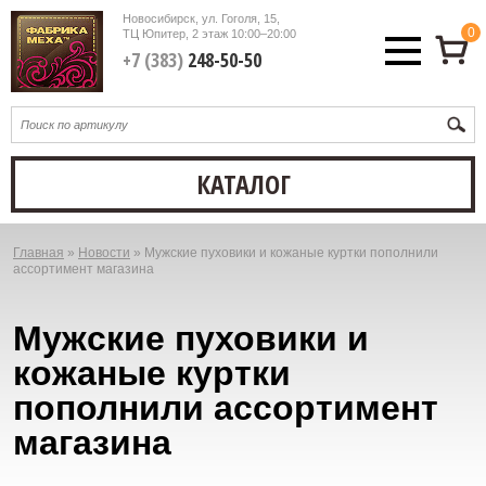
Новосибирск, ул. Гоголя, 15,
0
ТЦ Юпитер, 2 этаж
10:00–20:00
+7 (383)
248-50-50
КАТАЛОГ
Главная
»
Новости
»
Мужские пуховики и кожаные куртки пополнили
Вы
ассортимент магазина
здесь
Мужские пуховики и
кожаные куртки
пополнили ассортимент
магазина