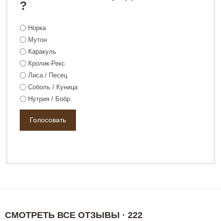
?
Норка
Мутон
Каракуль
Кролик-Рекс
Лиса / Песец
Соболь / Куница
Нутрия / Бобр
СМОТРЕТЬ ВСЕ ОТЗЫВЫ · 222