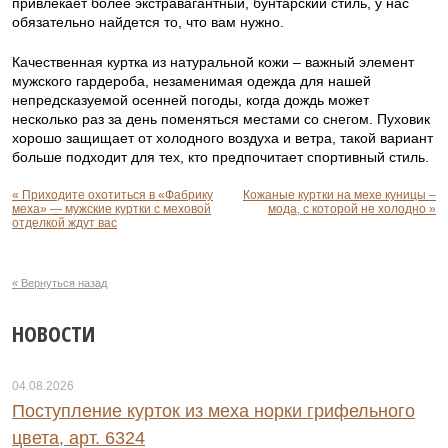
привлекает более экстравагантный, бунтарский стиль, у нас
обязательно найдется то, что вам нужно.
Качественная куртка из натуральной кожи – важный элемент
мужского гардероба, незаменимая одежда для нашей
непредсказуемой осенней погоды, когда дождь может
несколько раз за день поменяться местами со снегом. Пуховик
хорошо защищает от холодного воздуха и ветра, такой вариант
больше подходит для тех, кто предпочитает спортивный стиль.
« Приходите охотиться в «Фабрику
Кожаные куртки на мехе куницы –
меха» — мужские куртки с меховой
мода, с которой не холодно »
отделкой ждут вас
« Вернуться назад
НОВОСТИ
04.08.2026
Поступление курток из меха норки грифельного
цвета, арт. 6324