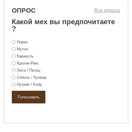
ОПРОС
Все опросы
Какой мех вы предпочитаете
?
Норка
Мутон
Каракуль
Кролик-Рекс
Лиса / Песец
Соболь / Куница
Нутрия / Бобр