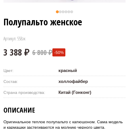
Полупальто женское
Артикул: 558зк
6 800 ₽
-50%
красный
Цвет:
холлофайбер
Состав:
Китай (Гонконг)
Страна производства:
3 388 ₽
ОПИСАНИЕ
Оригинальное теплое полупальто с капюшоном. Сама модель
и кармашки застегиваются на молнию черного цвета.