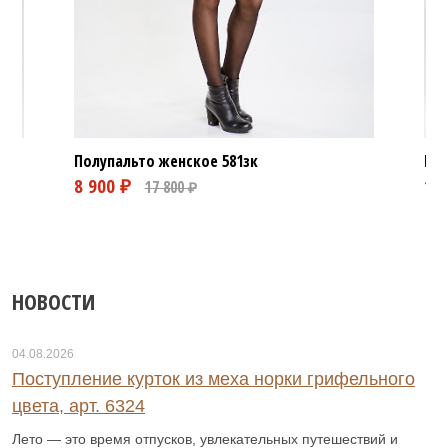
Полупальто женское
581зк
Пол
НОВОСТИ
04.08.2026
Поступление курток из меха норки грифельного
цвета, арт. 6324
Лето — это время отпусков, увлекательных путешествий и