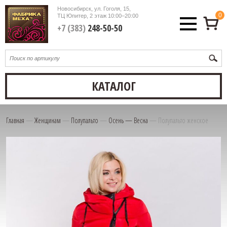
Новосибирск, ул. Гоголя, 15,
0
ТЦ Юпитер, 2 этаж
10:00–20:00
+7 (383)
248-50-50
КАТАЛОГ
Главная
—
Женщинам
—
Полупальто
—
Осень — Весна
—
Полупальто женское