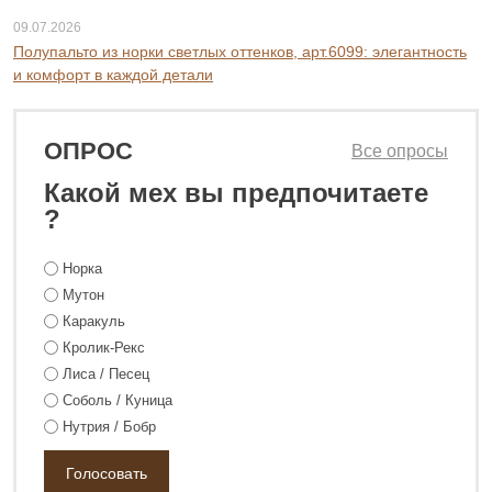
09.07.2026
Полупальто из норки светлых оттенков, арт.6099: элегантность
и комфорт в каждой детали
ОПРОС
Все опросы
Какой мех вы предпочитаете
?
Норка
Мутон
Каракуль
Кролик-Рекс
Лиса / Песец
Соболь / Куница
Нутрия / Бобр