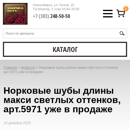
Новосибирск, ул. Гоголя, 15,
0
ТЦ Юпитер, 2 этаж
10:00–20:00
+7 (383)
248-50-50
КАТАЛОГ
Главная
»
Новости
»
Норковые шубы длины макси светлых оттенков,
Вы
арт.5971 уже в продаже
здесь
Норковые шубы длины
макси светлых оттенков,
арт.5971 уже в продаже
10 декабря 2025