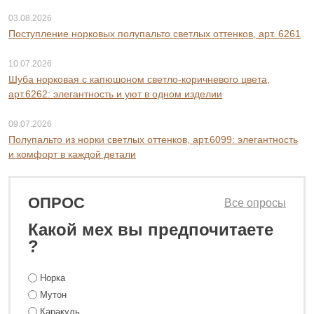
12 800 ₽
48 800 ₽
03.08.2026
Поступление норковых полупальто светлых оттенков, арт. 6261
10.07.2026
Шуба норковая с капюшоном светло-коричневого цвета,
арт.6262: элегантность и уют в одном изделии
09.07.2026
Полупальто из норки светлых оттенков, арт.6099: элегантность
и комфорт в каждой детали
ОПРОС
Все опросы
Какой мех вы предпочитаете
?
Норка
Мутон
Каракуль