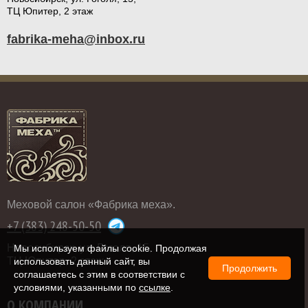
ТЦ Юпитер, 2 этаж
fabrika-meha@inbox.ru
Меховой салон «Фабрика меха».
+7 (383) 248-50-50
Новосибирск, ул. Гоголя, 15,
Мы используем файлы cookie. Продолжая
ТЦ Юпитер, 2 этаж
использовать данный сайт, вы
Продолжить
соглашаетесь с этим в соответствии с
условиями, указанными по
ссылке
.
О КОМПАНИИ