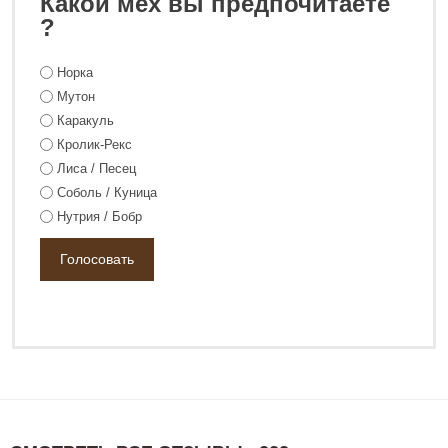
Какой мех вы предпочитаете
?
Норка
32 800 ₽
44 800 ₽
Мутон
Каракуль
Кролик-Рекс
Лиса / Песец
Соболь / Куница
Нутрия / Бобр