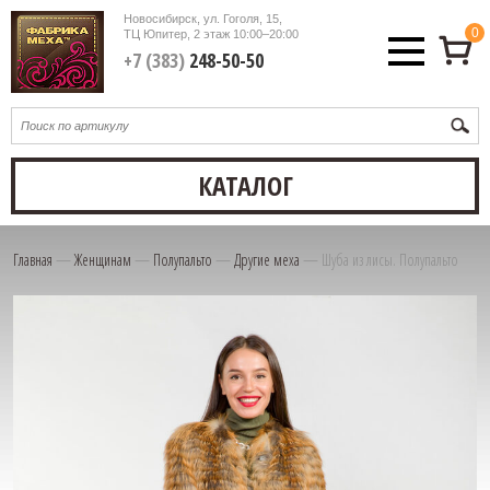
Новосибирск, ул. Гоголя, 15,
0
ТЦ Юпитер, 2 этаж
10:00–20:00
+7 (383)
248-50-50
КАТАЛОГ
Главная
—
Женщинам
—
Полупальто
—
Другие меха
—
Шуба из лисы. Полупальто