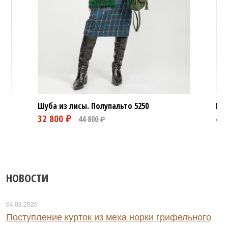
Шуб
Шуба из лисы. Полупальто
5250
НОВОСТИ
04.08.2026
Поступление курток из меха норки грифельного