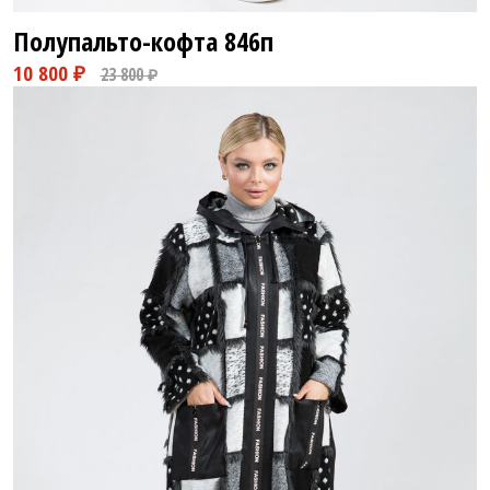
Полупальто-кофта
846п