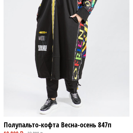
Полупальто-кофта Весна-осень
847п