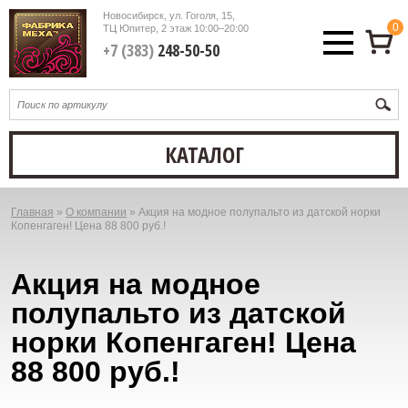
Новосибирск, ул. Гоголя, 15,
0
ТЦ Юпитер, 2 этаж
10:00–20:00
+7 (383)
248-50-50
КАТАЛОГ
Главная
»
О компании
»
Акция на модное полупальто из датской норки
Вы
Копенгаген! Цена 88 800 руб.!
здесь
Акция на модное
полупальто из датской
норки Копенгаген! Цена
88 800 руб.!