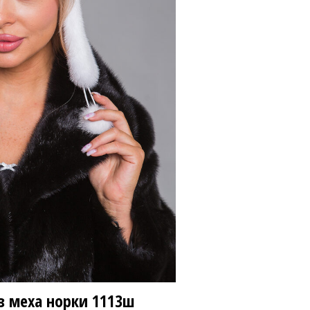
00 ₽
22 800 ₽
з меха норки
1113ш