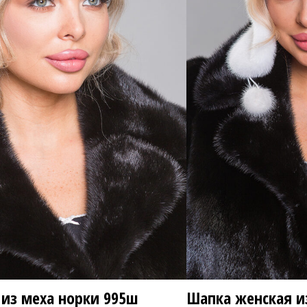
17 8
4 800 ₽
из меха норки
995ш
Шапка женская и