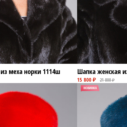
18 8
8 800 ₽
из меха норки
1114ш
Шапка женская и