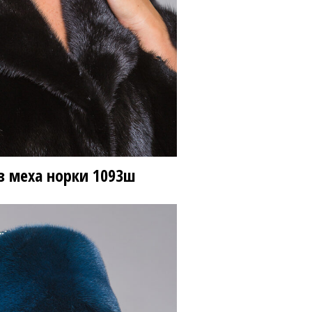
00 ₽
25 800 ₽
з меха норки
1093ш