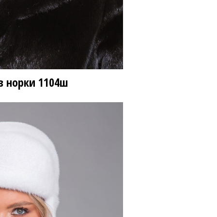
з норки
1104ш