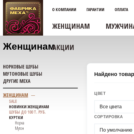
О КОМПАНИИ
ГАРАНТИИ
ОПЛАТА
ЖЕНЩИНАМ
МУЖЧИН
Женщинам
АКЦИИ
НОРКОВЫЕ ШУБЫ
МУТОНОВЫЕ ШУБЫ
Найдено това
ДРУГИЕ МЕХА
ЦВЕТ
ЖЕНЩИНАМ
SALE
НОВИНКИ ЖЕНЩИНАМ
Все цвета
ШУБЫ ДО 100 Т. РУБ.
КУРТКИ
СОРТИРОВКА
Норка
Мутон
По умолчанию