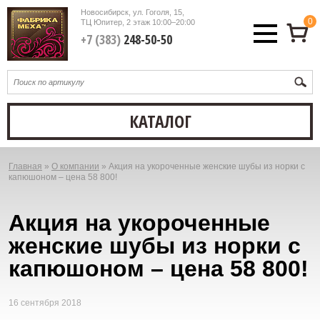
Новосибирск, ул. Гоголя, 15,
0
ТЦ Юпитер, 2 этаж
10:00–20:00
+7 (383)
248-50-50
КАТАЛОГ
Главная
»
О компании
»
Акция на укороченные женские шубы из норки с
Вы
капюшоном – цена 58 800!
здесь
Акция на укороченные
женские шубы из норки с
капюшоном – цена 58 800!
16 сентября 2018