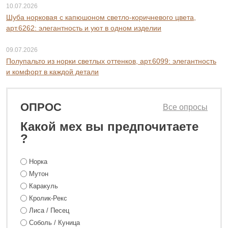
10.07.2026
Шуба норковая с капюшоном светло-коричневого цвета,
арт.6262: элегантность и уют в одном изделии
09.07.2026
Полупальто из норки светлых оттенков, арт.6099: элегантность
и комфорт в каждой детали
ОПРОС
Все опросы
Какой мех вы предпочитаете
?
Норка
Мутон
Каракуль
Кролик-Рекс
Лиса / Песец
Соболь / Куница