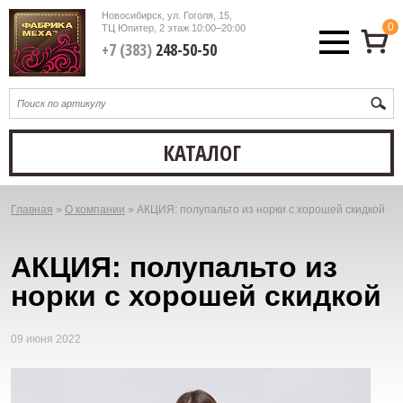
Новосибирск, ул. Гоголя, 15,
0
ТЦ Юпитер, 2 этаж
10:00–20:00
+7 (383)
248-50-50
КАТАЛОГ
Главная
»
О компании
»
АКЦИЯ: полупальто из норки с хорошей скидкой
Вы
здесь
АКЦИЯ: полупальто из
норки с хорошей скидкой
09 июня 2022