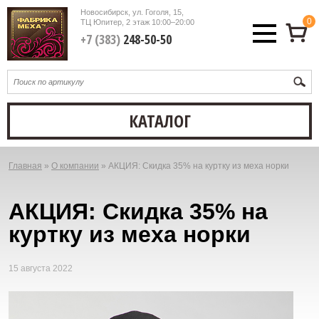
Новосибирск, ул. Гоголя, 15,
0
ТЦ Юпитер, 2 этаж
10:00–20:00
+7 (383)
248-50-50
КАТАЛОГ
Главная
»
О компании
»
АКЦИЯ: Скидка 35% на куртку из меха норки
Вы
здесь
АКЦИЯ: Скидка 35% на
куртку из меха норки
15 августа 2022