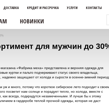
ДОСТАВКА
КРЕДИТ И РАССРОЧКА
УСЛУГИ
КОНТАКТЫ
АМ
НОВИНКИ
30%
сортимент для мужчин до 30
-магазина «Фабрика меха» представлена и верхняя одежда для
вые куртки и пальто подчеркивают статус своего владельца,
с, надежно защищают от холода и сырости в осенне-зимний период
ак уж и много, потому что короткое сибирское лето подходит к свое
о посветит нам солнце и порадует тепло, но холода, вместе с
 как всегда, подкрадутся незамеченными. И лучше бы к этому
аличием в гардеробе теплой прочной одежды, которая не даст