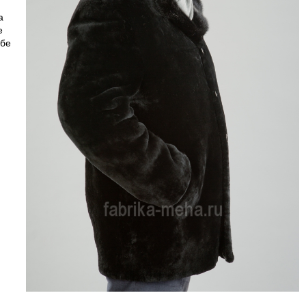
а
е
ебе