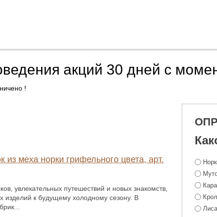
оведения акций 30 дней с моме
ничено !
ОП
Как
к из меха норки грифельного цвета, арт.
Нор
Мут
Кара
ков, увлекательных путешествий и новых знакомств,
Крол
х изделий к будущему холодному сезону. В
рик...
Лиса