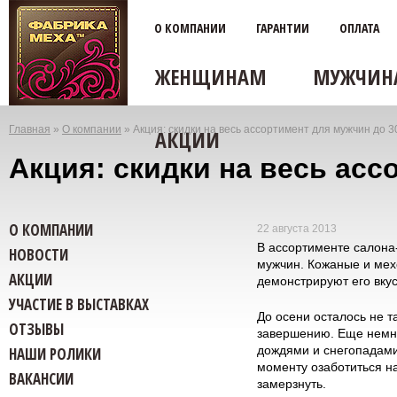
О КОМПАНИИ
ГАРАНТИИ
ОПЛАТА
ЖЕНЩИНАМ
МУЖЧИН
Главная
»
О компании
»
Акция: скидки на весь ассортимент для мужчин до 
АКЦИИ
Вы
Акция: скидки на весь ас
здесь
О КОМПАНИИ
22 августа 2013
В ассортименте салона
НОВОСТИ
мужчин. Кожаные и мехо
АКЦИИ
демонстрируют его вку
УЧАСТИЕ В ВЫСТАВКАХ
До осени осталось не т
ОТЗЫВЫ
завершению. Еще немног
дождями и снегопадами,
НАШИ РОЛИКИ
моменту озаботиться н
ВАКАНСИИ
замерзнуть.