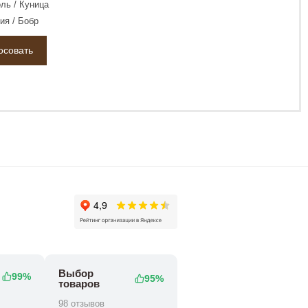
ль / Куница
ия / Бобр
Выбор
99%
95%
товаров
98 отзывов