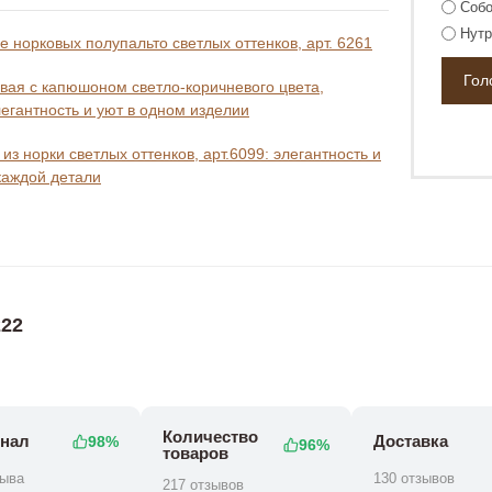
Собо
Нутр
 норковых полупальто светлых оттенков, арт. 6261
вая с капюшоном светло-коричневого цвета,
легантность и уют в одном изделии
из норки светлых оттенков, арт.6099: элегантность и
каждой детали
22
Количество
нал
Доставка
98%
96%
товаров
зыва
130 отзывов
217 отзывов