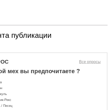
нта публикации
РОС
Все опросы
ой мех вы предпочитаете ?
ка
он
куль
ик-Рекс
 / Песец