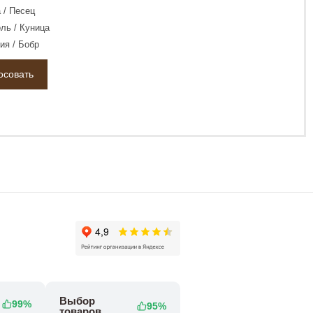
 / Песец
ль / Куница
ия / Бобр
Выбор
99%
95%
товаров