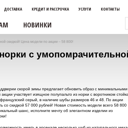
ДОСТАВКА
КРЕДИТ И РАССРОЧКА
УСЛУГИ
КОНТАКТЫ
АМ
НОВИНКИ
ой скидкой! Цена модели по акции – 58 800!
норки с умопомрачительной
еддверии скорой зимы предлагает обновить образ с минимальными
 акции участвует изящное полупальто из норки с воротником стойк
 французский серый, в наличие шубы размеров 46 и 48. По акции
ь со скидкой 57 000 рублей! Новая стоимость модели всего 58 800
икальный шанс, исполните мечту об элегантном изделии из
рки!
возможность иметь в арсенале несколько шуб из натурального меха