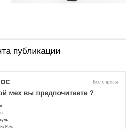
нта публикации
РОС
Все опросы
ой мех вы предпочитаете ?
ка
он
куль
ик-Рекс