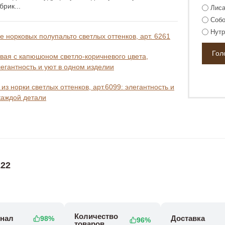
рик...
Лиса
Собо
Нутр
 норковых полупальто светлых оттенков, арт. 6261
вая с капюшоном светло-коричневого цвета,
легантность и уют в одном изделии
из норки светлых оттенков, арт.6099: элегантность и
каждой детали
22
Количество
нал
Доставка
98%
96%
товаров