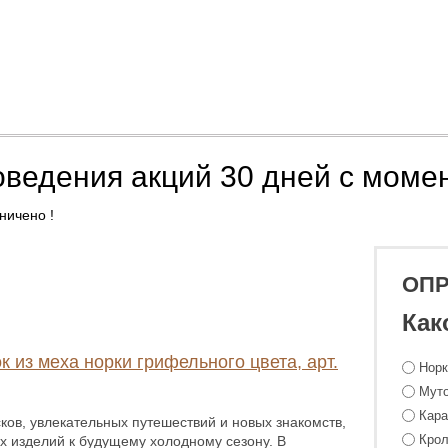
оведения акций 30 дней с моме
ничено !
ОП
Как
к из меха норки грифельного цвета, арт.
Нор
Мут
Кара
ков, увлекательных путешествий и новых знакомств,
Крол
х изделий к будущему холодному сезону. В