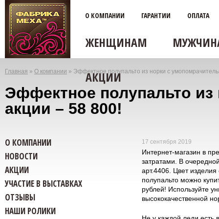
О КОМПАНИИ
ГАРАНТИИ
ОПЛАТА
ЖЕНЩИНАМ
МУЖЧИН
Главная
»
О компании
»
Эффектное полупальто из норки с умопомрачительн
АКЦИИ
Вы
Эффектное полупальто из 
здесь
акции – 58 800!
О КОМПАНИИ
17 сентября 2019
Интернет-магазин в пр
НОВОСТИ
затратами. В очередной
АКЦИИ
арт.4406. Цвет изделия
полупальто можно купит
УЧАСТИЕ В ВЫСТАВКАХ
рублей! Используйте ун
ОТЗЫВЫ
высококачественной но
НАШИ РОЛИКИ
Не у каждой леди есть 