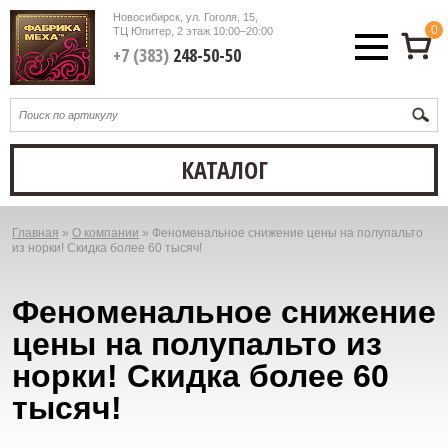
Новосибирск, ул. Гоголя, 15,
0
ТЦ Юпитер, 2 этаж
10:00–20:00
+7 (383)
248-50-50
КАТАЛОГ
Главная
»
О компании
»
Феноменальное снижение цены на полупальто
Вы
из норки! Скидка более 60 тысяч!
здесь
Феноменальное снижение
цены на полупальто из
норки! Скидка более 60
тысяч!