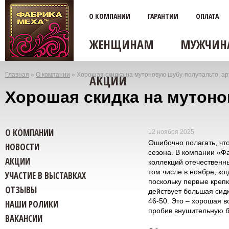
О КОМПАНИИ
ГАРАНТИИ
ОПЛАТА
ЖЕНЩИНАМ
МУЖЧИН
Главная
»
О компании
»
Хорошая скидка на мутоновую шубу-полупальто, ар
АКЦИИ
Вы
Хорошая скидка на мутоно
здесь
О КОМПАНИИ
12 ноября 2025
Ошибочно полагать, чт
НОВОСТИ
сезона. В компании «Ф
АКЦИИ
коллекций отечественны
том числе в ноябре, ко
УЧАСТИЕ В ВЫСТАВКАХ
поскольку первые креп
ОТЗЫВЫ
действует большая сидк
46-50. Это – хорошая в
НАШИ РОЛИКИ
пробив внушительную 
ВАКАНСИИ