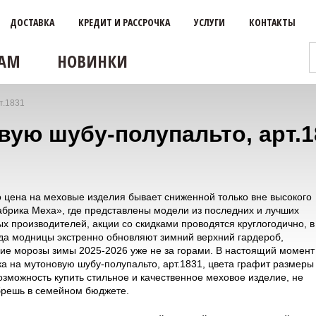
ДОСТАВКА
КРЕДИТ И РАССРОЧКА
УСЛУГИ
КОНТАКТЫ
АМ
НОВИНКИ
т.1831
вую шубу-полупальто, арт.1
о цена на меховые изделия бывает сниженной только вне высокого
абрика Меха», где представлены модели из последних и лучших
х производителей, акции со скидками проводятся круглогодично, в
гда модницы экстренно обновляют зимний верхний гардероб,
кие морозы зимы 2025-2026 уже не за горами. В настоящий момент
а на мутоновую шубу-полупальто, арт.1831, цвета графит размеры
озможность купить стильное и качественное меховое изделие, не
брешь в семейном бюджете.