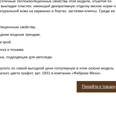
отличные теплоизоляционные свойства этой модели, отшитой по
 выкладки пластин, имеющей декоративную отделку мехом норки н
атуральной кожи на карманах и бортах, застежки-клипсы. Среди ее
ляционные свойства;
едним модным трендам;
и крой;
меха и пошива;
на, подходящая для автоледи.
 купить по самой выгодной цене популярную в этом сезоне модель
льто цвета графит, арт. 1831 в компании «Фабрика Меха».
Перейти к товару