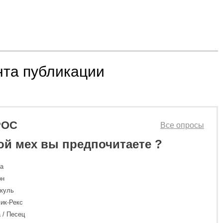
нта публикации
РОС
Все опросы
ой мех вы предпочитаете ?
ка
он
куль
ик-Рекс
 / Песец