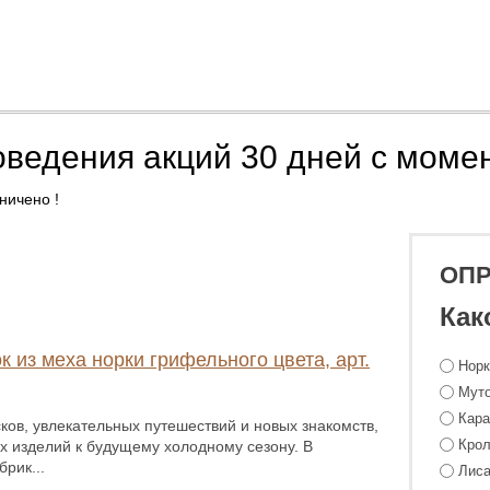
оведения акций 30 дней с моме
ничено !
ОП
Как
к из меха норки грифельного цвета, арт.
Нор
Мут
Кара
ков, увлекательных путешествий и новых знакомств,
Крол
х изделий к будущему холодному сезону. В
рик...
Лиса