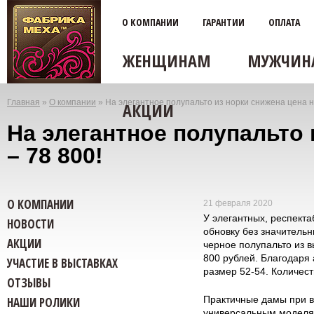
О КОМПАНИИ
ГАРАНТИИ
ОПЛАТА
ЖЕНЩИНАМ
МУЖЧИН
Главная
»
О компании
»
На элегантное полупальто из норки снижена цена на
АКЦИИ
Вы
На элегантное полупальто 
здесь
– 78 800!
О КОМПАНИИ
21 февраля 2020
У элегантных, респект
НОВОСТИ
обновку без значительн
АКЦИИ
черное полупальто из 
800 рублей. Благодаря 
УЧАСТИЕ В ВЫСТАВКАХ
размер 52-54. Количест
ОТЗЫВЫ
Практичные дамы при в
НАШИ РОЛИКИ
универсальным моделям