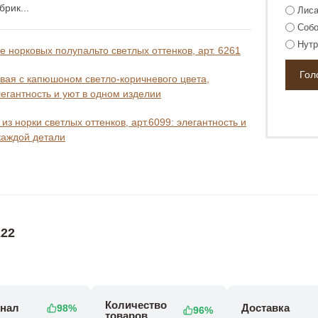
рик...
Лиса
Собо
Нутр
 норковых полупальто светлых оттенков, арт. 6261
вая с капюшоном светло-коричневого цвета,
легантность и уют в одном изделии
из норки светлых оттенков, арт.6099: элегантность и
каждой детали
22
Количество
нал
Доставка
98%
96%
товаров