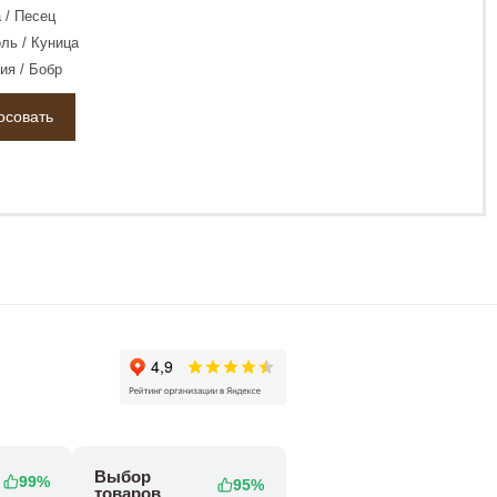
 / Песец
ль / Куница
ия / Бобр
Выбор
99%
95%
товаров