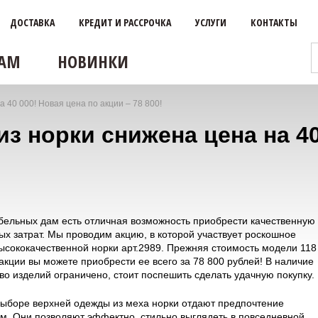
ДОСТАВКА
КРЕДИТ И РАССРОЧКА
УСЛУГИ
КОНТАКТЫ
АМ
НОВИНКИ
 40 000! Новая цена по акции – 78 800!
из норки снижена цена на 40
абельных дам есть отличная возможность приобрести качественную
ых затрат. Мы проводим акцию, в которой участвует роскошное
высококачественной норки арт.2989. Прежняя стоимость модели 118
акции вы можете приобрести ее всего за 78 800 рублей! В наличие
во изделий ограничено, стоит поспешить сделать удачную покупку.
ыборе верхней одежды из меха норки отдают предпочтение
. Они позволяют эффектно, стильно выглядеть в повседневной