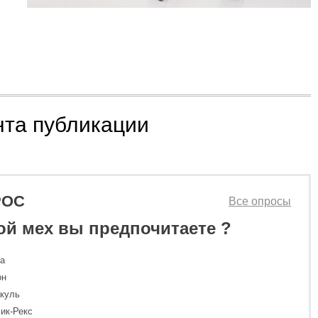
нта публикации
РОС
Все опросы
ой мех вы предпочитаете ?
ка
он
куль
ик-Рекс