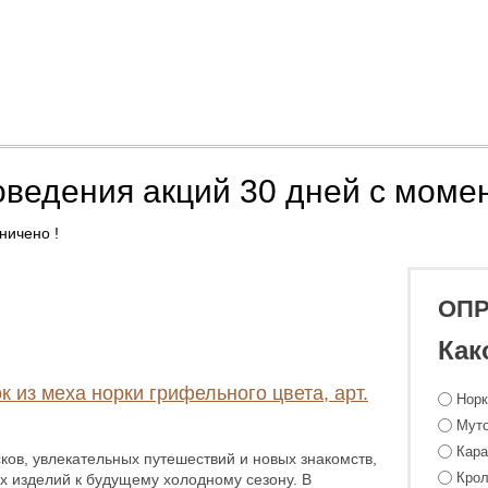
оведения акций 30 дней с моме
ничено !
ОП
Как
к из меха норки грифельного цвета, арт.
Нор
Мут
Кара
ков, увлекательных путешествий и новых знакомств,
Крол
х изделий к будущему холодному сезону. В