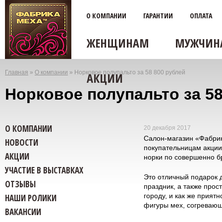
О КОМПАНИИ
ГАРАНТИИ
ОПЛАТА
ЖЕНЩИНАМ
МУЖЧИН
Главная
»
О компании
»
Норковое полупальто за 58 800 рублей
АКЦИИ
Вы
Норковое полупальто за 58
здесь
О КОМПАНИИ
20 декабря 2017
Салон-магазин «Фабри
НОВОСТИ
покупательницам акции.
АКЦИИ
норки по совершенно бр
УЧАСТИЕ В ВЫСТАВКАХ
Это отличный подарок 
ОТЗЫВЫ
праздник, а также прос
городу, и как же приятн
НАШИ РОЛИКИ
фигуры мех, согревающ
ВАКАНСИИ