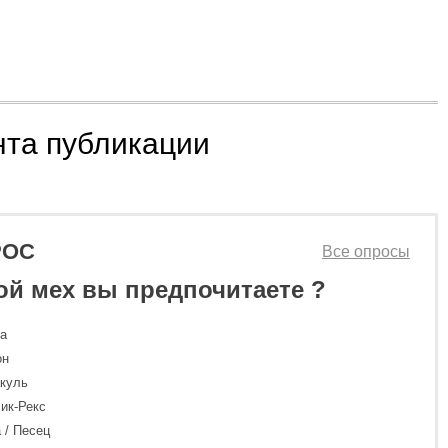
нта публикации
РОС
Все опросы
ой мех вы предпочитаете ?
ка
он
куль
ик-Рекс
 / Песец