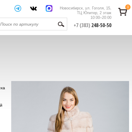
0
Новосибирск, ул. Гоголя, 15,
ТЦ Юпитер, 2 этаж
10:00–20:00
+7 (383)
248-50-50
еха
ой