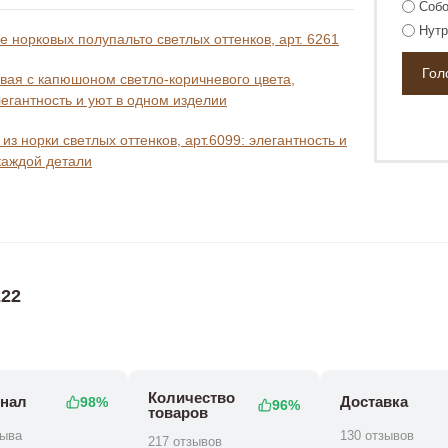
Собо
Нутр
 норковых полупальто светлых оттенков, арт. 6261
вая с капюшоном светло-коричневого цвета,
легантность и уют в одном изделии
из норки светлых оттенков, арт.6099: элегантность и
каждой детали
22
Количество
нал
Доставка
98%
96%
товаров
зыва
130 отзывов
217 отзывов