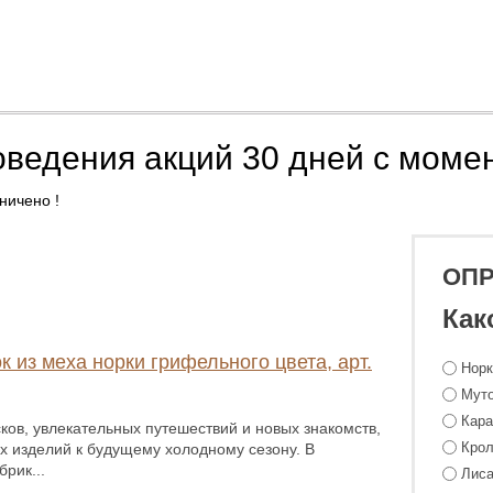
оведения акций 30 дней с моме
ничено !
ОП
Как
к из меха норки грифельного цвета, арт.
Нор
Мут
Кара
ков, увлекательных путешествий и новых знакомств,
Крол
х изделий к будущему холодному сезону. В
рик...
Лиса