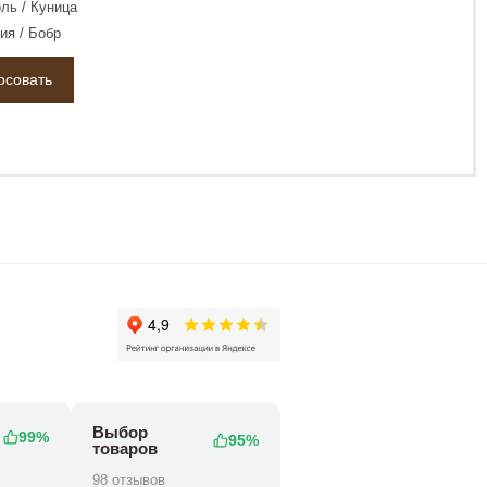
ль / Куница
ия / Бобр
Выбор
99%
95%
товаров
98 отзывов