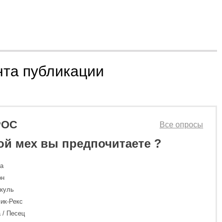
нта публикации
РОС
Все опросы
ой мех вы предпочитаете ?
ка
он
куль
ик-Рекс
 / Песец