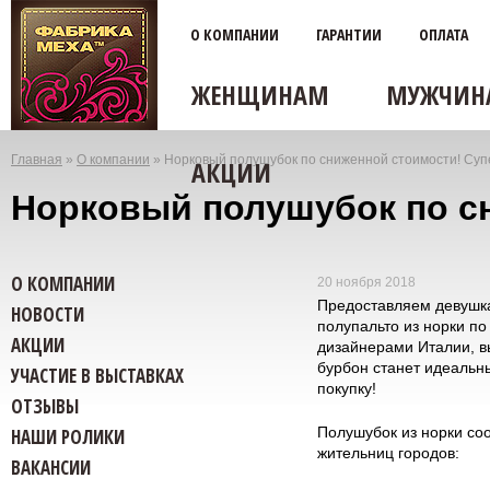
О КОМПАНИИ
ГАРАНТИИ
ОПЛАТА
ЖЕНЩИНАМ
МУЖЧИН
Главная
»
О компании
»
Норковый полушубок по сниженной стоимости! Супе
АКЦИИ
Вы
Норковый полушубок по сн
здесь
О КОМПАНИИ
20 ноября 2018
Предоставляем девушк
НОВОСТИ
полупальто из норки п
АКЦИИ
дизайнерами Италии, вы
бурбон станет идеальн
УЧАСТИЕ В ВЫСТАВКАХ
покупку!
ОТЗЫВЫ
Полушубок из норки со
НАШИ РОЛИКИ
жительниц городов:
ВАКАНСИИ