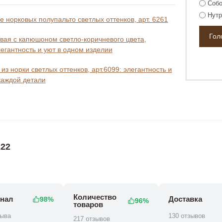
Собо
Нутр
 норковых полупальто светлых оттенков, арт. 6261
вая с капюшоном светло-коричневого цвета,
легантность и уют в одном изделии
из норки светлых оттенков, арт.6099: элегантность и
каждой детали
22
Количество
нал
Доставка
98%
96%
товаров
зыва
130 отзывов
217 отзывов