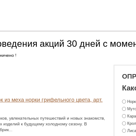
оведения акций 30 дней с моме
ничено !
ОП
Как
к из меха норки грифельного цвета, арт.
Нор
Мут
Кара
ков, увлекательных путешествий и новых знакомств,
Крол
х изделий к будущему холодному сезону. В
рик...
Лиса