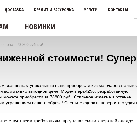
ДОСТАВКА
КРЕДИТ И РАССРОЧКА
УСЛУГИ
КОНТАКТЫ
АМ
НОВИНКИ
р цена – 78 800 рублей!
иженной стоимости! Супер ц
ам, женщинам уникальный шанс приобрести к зиме очаровательно
о максимально выгодной цене. Модель арт.4256, разработанную
 можете приобрести за 78800 руб.! Стильное изделие в оттенке
ым украшением вашего образа! Спешите сделать невероятно удач
ответствует всем требованиям, предъявляемым к верхней одежде