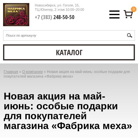
Новосибирск, ул. Гоголя, 15,
0
ТЦ Юпитер, 2 этаж
10:00–20:00
+7 (383)
248-50-50
КАТАЛОГ
Главная
»
О компании
»
Новая акция на май-июнь: особые подарки для
Вы
покупателей магазина «Фабрика меха»
здесь
Новая акция на май-
июнь: особые подарки
для покупателей
магазина «Фабрика меха»