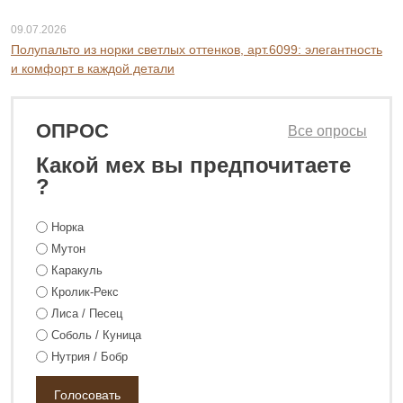
09.07.2026
Полупальто из норки светлых оттенков, арт.6099: элегантность
и комфорт в каждой детали
ОПРОС
Все опросы
Какой мех вы предпочитаете
?
Норка
Мутон
Каракуль
Кролик-Рекс
Лиса / Песец
Соболь / Куница
Нутрия / Бобр