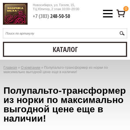
Новосибирск, ул. Гоголя, 15,
0
ТЦ Юпитер, 2 этаж
10:00–20:00
+7 (383)
248-50-50
КАТАЛОГ
Главная
»
О компании
»
Полупальто-трансформер из норки по
Вы
максимально выгодной цене еще в наличии!
здесь
Полупальто-трансформер
из норки по максимально
выгодной цене еще в
наличии!