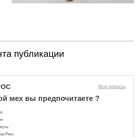
нта публикации
РОС
Все опросы
ой мех вы предпочитаете ?
ка
он
куль
ик-Рекс