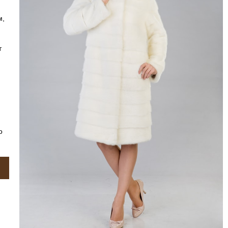
м,
т
о