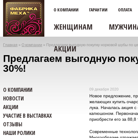
О КОМПАНИИ
ГАРАНТИИ
ОПЛАТА
ЖЕНЩИНАМ
МУЖЧИН
Главная
»
О компании
»
Предлагаем выгодную покупку норковой шубы по це
АКЦИИ
Вы
Предлагаем выгодную поку
здесь
30%!
О КОМПАНИИ
09 декабря 2020
Новое предложение, пр
НОВОСТИ
желающих купить очаро
АКЦИИ
лука. Началась акция с
капюшоном. Первоначал
УЧАСТИЕ В ВЫСТАВКАХ
приобрести его за 88,8
ОТЗЫВЫ
Современные технологи
НАШИ РОЛИКИ
Многообразие отражаетс