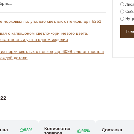
рик...
Лиса
Собо
Нутр
 норковых полупальто светлых оттенков, арт. 6261
вая с капюшоном светло-коричневого цвета,
легантность и уют в одном изделии
из норки светлых оттенков, арт.6099: элегантность и
каждой детали
22
Количество
нал
Доставка
98%
96%
товаров