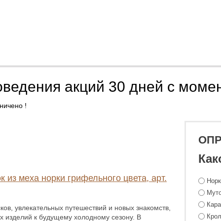
оведения акций 30 дней с моме
ничено !
ОП
Как
к из меха норки грифельного цвета, арт.
Нор
Мут
Кара
ков, увлекательных путешествий и новых знакомств,
Крол
х изделий к будущему холодному сезону. В