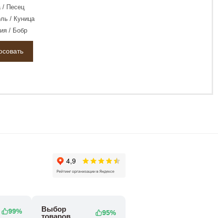
 / Песец
ль / Куница
ия / Бобр
Выбор
99%
95%
товаров