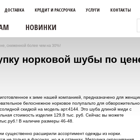
ДОСТАВКА
КРЕДИТ И РАССРОЧКА
УСЛУГИ
КОНТАКТЫ
АМ
НОВИНКИ
не, сниженной более чем на 30%!
пку норковой шубы по цене
иготовленное к зиме нашей компанией, предназначено для женщи
вательное белоснежное норковое полупальто для обворожительно
 солидной скидкой на модель арт.4144. Это шуба длиной миди с
ьная стоимость изделия 129,8 тыс. руб. Сейчас вы можете
 тыс.руб.! В наличие размеры 46-48.
и существенно расширили ассортимент одежды из норки.
я не только в фасонах, но и в оттенках. Методика окрашивания