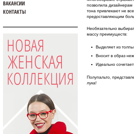
ВАКАНСИИ
позволила дизайнерам 
КОНТАКТЫ
тона привлекают не вс
предоставляющим боль
Необязательно выбират
массу преимуществ:
Выделяет из толпы
Вносит в образ неж
Идеально сочетаетс
Полупальто, представл
лука!