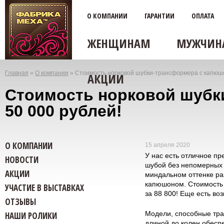
О КОМПАНИИ
ГАРАНТИИ
ОПЛАТА
ЖЕНЩИНАМ
МУЖЧИН
Главная
»
О компании
»
Стоимость норковой шубки-трансформера с капюшон
АКЦИИ
Вы
Стоимость норковой шубк
здесь
50 000 рублей!
О КОМПАНИИ
15 апреля 2020
У нас есть отличное п
НОВОСТИ
шубой без непомерных р
АКЦИИ
миндальном оттенке ра
капюшоном. Стоимость 
УЧАСТИЕ В ВЫСТАВКАХ
за 88 800! Еще есть во
ОТЗЫВЫ
Модели, способные тра
НАШИ РОЛИКИ
длиной до колен обеспе