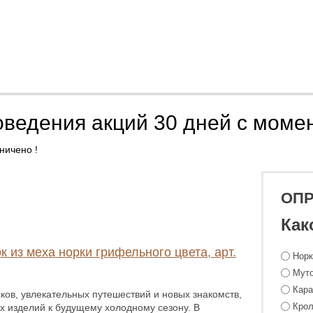
оведения акций 30 дней с моме
ничено !
ОП
Как
к из меха норки грифельного цвета, арт.
Нор
Мут
Кара
ков, увлекательных путешествий и новых знакомств,
Крол
х изделий к будущему холодному сезону. В