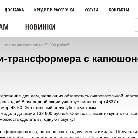
ДОСТАВКА
КРЕДИТ И РАССРОЧКА
УСЛУГИ
КОНТАКТЫ
АМ
НОВИНКИ
ом в акции снижена на 50 000 рублей!
и-трансформера с капюшоно
редложение для дам, желающих обзавестись очаровательной норко
асходов! В очередной акции участвует модель арт.4637 в
змер 48-50. Это стильный полушубок с уютным
модели до акции 132 800 рублей. Сейчас вы можете купить ее всег
зможность сделать выгодную покупку!
нсформироваться, легко решают задачу смены имиджа. Полупальт
чивает образу элегантность, утонченность. Отстегнув части рукавов