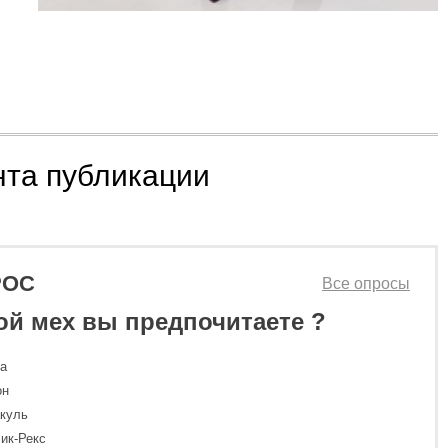
нта публикации
РОС
Все опросы
ой мех вы предпочитаете ?
ка
он
куль
ик-Рекс