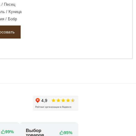
 / Песец
ль / Куница
ия / Бобр
Выбор
99%
95%
товаров