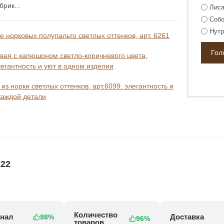
рик...
Лиса
Собо
Нутр
 норковых полупальто светлых оттенков, арт. 6261
вая с капюшоном светло-коричневого цвета,
легантность и уют в одном изделии
из норки светлых оттенков, арт.6099: элегантность и
каждой детали
22
Количество
нал
Доставка
98%
96%
товаров