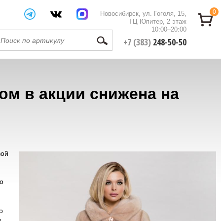
0
Новосибирск, ул. Гоголя, 15,
ТЦ Юпитер, 2 этаж
10:00–20:00
+7 (383)
248-50-50
м в акции снижена на
вой
о
о
,