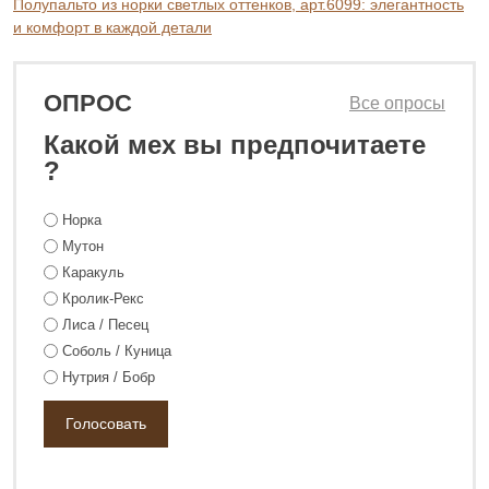
Полупальто из норки светлых оттенков, арт.6099: элегантность
и комфорт в каждой детали
ОПРОС
Все опросы
Какой мех вы предпочитаете
?
Норка
Мутон
Каракуль
Кролик-Рекс
Лиса / Песец
Соболь / Куница
Нутрия / Бобр