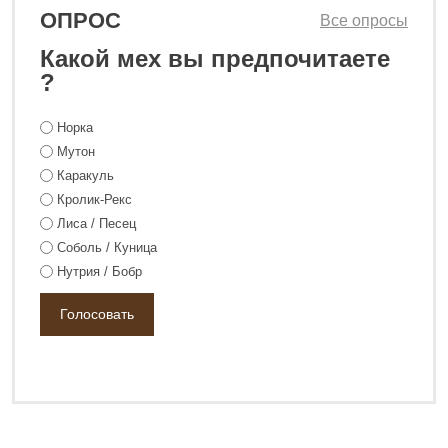
ОПРОС
Все опросы
Какой мех вы предпочитаете
?
Норка
Мутон
Каракуль
Кролик-Рекс
Лиса / Песец
Соболь / Куница
Нутрия / Бобр