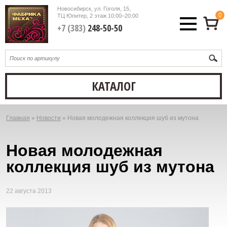
Новосибирск, ул. Гоголя, 15,
0
ТЦ Юпитер, 2 этаж
10:00–20:00
+7 (383)
248-50-50
КАТАЛОГ
Главная
»
Новости
»
Новая молодежная коллекция шуб из мутона
Вы
здесь
Новая молодежная
коллекция шуб из мутона
22 августа 2013