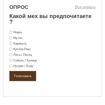
ОПРОС
Все опросы
Какой мех вы предпочитаете
?
Норка
Мутон
Каракуль
Кролик-Рекс
Лиса / Песец
Соболь / Куница
Нутрия / Бобр