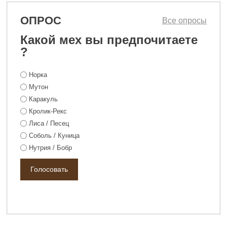
ОПРОС
Все опросы
Какой мех вы предпочитаете
?
Норка
Мутон
Каракуль
Кролик-Рекс
Лиса / Песец
Соболь / Куница
Нутрия / Бобр