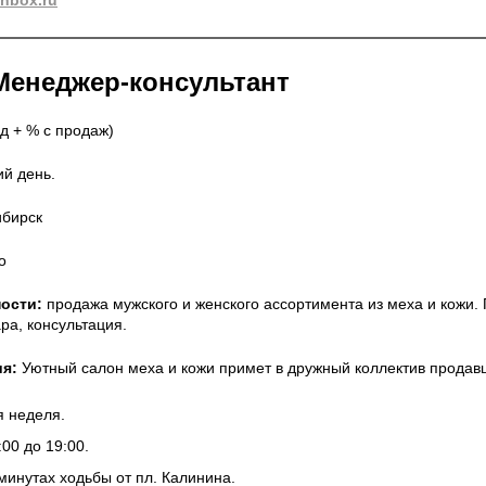
nbox.ru
Менеджер-консультант
ад + % с продаж)
й день.
бирск
о
ости:
продажа мужского и женского ассортимента из меха и кожи.
ра, консультация.
я:
Уютный салон меха и кожи примет в дружный коллектив продавц
я неделя.
00 до 19:00.
минутах ходьбы от пл. Калинина.