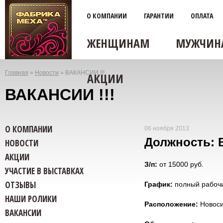
О КОМПАНИИ
ГАРАНТИИ
ОПЛАТА
ЖЕНЩИНАМ
МУЖЧИН
Главная
»
Новости
»
ВАКАНСИИ !!!
АКЦИИ
Вы
ВАКАНСИИ !!!
здесь
О КОМПАНИИ
06 ноября 2013
Должность: 
НОВОСТИ
АКЦИИ
З/п:
от 15000 руб.
УЧАСТИЕ В ВЫСТАВКАХ
ОТЗЫВЫ
График:
полный рабоч
НАШИ РОЛИКИ
Расположение:
Новоси
ВАКАНСИИ