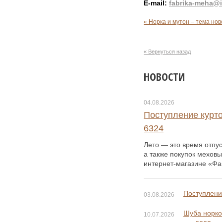
E-mail:
fabrika-meha@i
« Норка и мутон – тема но
« Вернуться назад
НОВОСТИ
04.08.2026
Поступление курто
6324
Лето — это время отпус
а также покупок меховы
интернет-магазине «Фаб
Поступление
03.08.2026
Шуба норко
10.07.2026