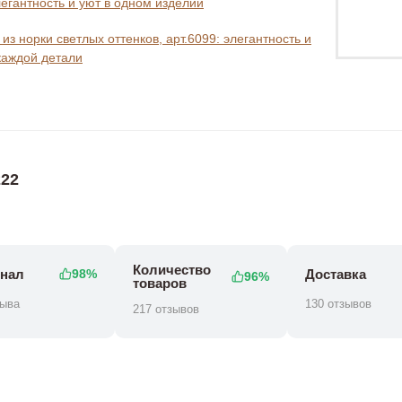
легантность и уют в одном изделии
из норки светлых оттенков, арт.6099: элегантность и
каждой детали
22
Количество
нал
Доставка
98%
96%
товаров
зыва
130 отзывов
217 отзывов