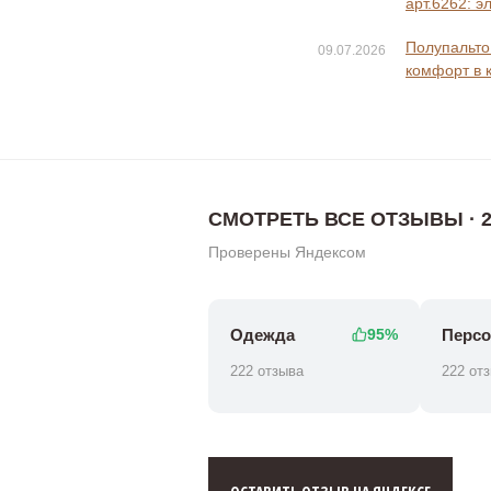
арт.6262: э
Полупальто 
09.07.2026
комфорт в 
СМОТРЕТЬ ВСЕ ОТЗЫВЫ · 2
Проверены Яндексом
Одежда
Персо
95%
222 отзыва
222 от