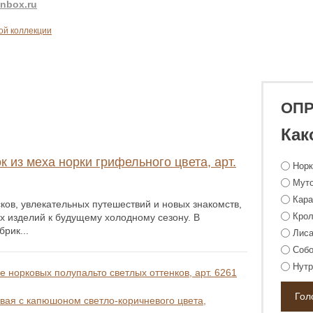
nbox.ru
вой коллекции
ОП
Как
к из меха норки грифельного цвета, арт.
Нор
Мут
Кара
ков, увлекательных путешествий и новых знакомств,
Крол
х изделий к будущему холодному сезону. В
рик...
Лиса
Собо
Нутр
 норковых полупальто светлых оттенков, арт. 6261
вая с капюшоном светло-коричневого цвета,