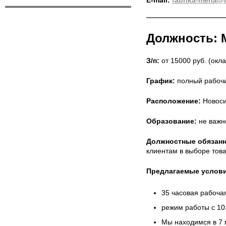
E-mail:
fabrika-meha@i
Должность: 
З/п:
от 15000 руб. (окл
График:
полный рабочи
Расположение:
Новоси
Образование:
не важн
Должностные обязанн
клиентам в выборе това
Предлагаемые услови
35 часовая рабоча
режим работы с 10:
Мы находимся в 7 