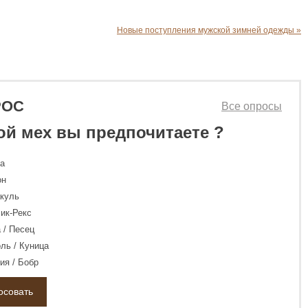
Новые поступления мужской зимней одежды »
РОС
Все опросы
ой мех вы предпочитаете ?
ка
он
куль
ик-Рекс
 / Песец
ль / Куница
ия / Бобр