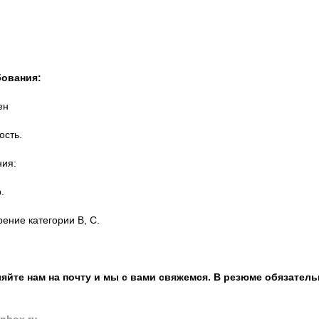
ования:
ен
ость.
ния:
.
ение категории B, C.
яйте нам на почту и мы с вами свяжемся. В резюме обязател