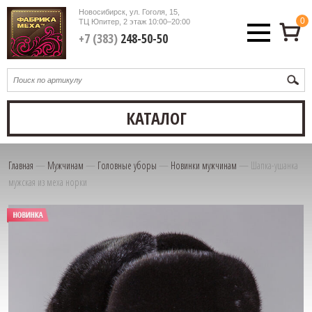
Новосибирск, ул. Гоголя, 15,
0
ТЦ Юпитер, 2 этаж
10:00–20:00
+7 (383)
248-50-50
КАТАЛОГ
Главная
—
Мужчинам
—
Головные уборы
—
Новинки мужчинам
—
Шапка-ушанка
мужская из меха норки