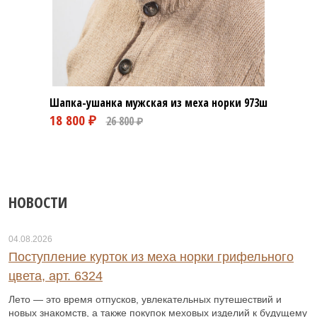
72ш
Шапка-ушанка мужская из меха норки
973ш
Ша
НОВОСТИ
04.08.2026
Поступление курток из меха норки грифельного
цвета, арт. 6324
Лето — это время отпусков, увлекательных путешествий и
новых знакомств, а также покупок меховых изделий к будущему