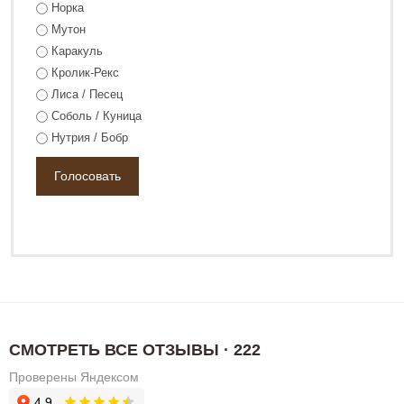
18 800 ₽
Норка
26 800 ₽
Мутон
Каракуль
Кролик-Рекс
Лиса / Песец
Соболь / Куница
Нутрия / Бобр
СМОТРЕТЬ ВСЕ ОТЗЫВЫ · 222
Проверены Яндексом