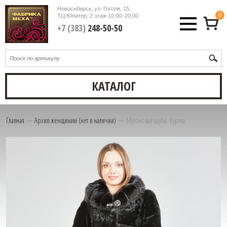
Новосибирск, ул. Гоголя, 15,
0
ТЦ Юпитер, 2 этаж
10:00–20:00
+7 (383)
248-50-50
КАТАЛОГ
Главная
—
Архив женщинам (нет в наличии)
—
Мутоновая шуба. Куртка