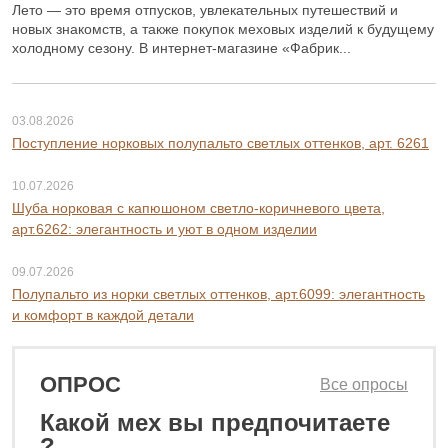
Лето — это время отпусков, увлекательных путешествий и
новых знакомств, а также покупок меховых изделий к будущему
холодному сезону. В интернет-магазине «Фабрик...
03.08.2026
Поступление норковых полупальто светлых оттенков, арт. 6261
10.07.2026
Шуба норковая с капюшоном светло-коричневого цвета,
арт.6262: элегантность и уют в одном изделии
09.07.2026
Полупальто из норки светлых оттенков, арт.6099: элегантность
и комфорт в каждой детали
ОПРОС
Все опросы
Какой мех вы предпочитаете
32
?