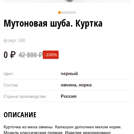
Мутоновая шуба. Куртка
Артикул: 1400
42 800 ₽
-100%
черный
Цвет:
овчина, норка
Состав:
Россия
Страна производства:
0 ₽
ОПИСАНИЕ
Курточка из меха овчины. Капюшон дополнен мехом норки.
Модель классическая прямая. Изделие декорировано