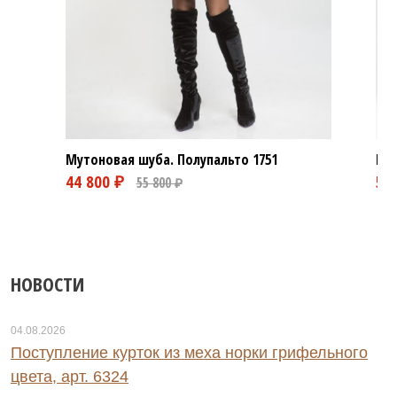
Мутоновая шуба. Полупальто
1751
Мут
НОВОСТИ
0 ₽
04.08.2026
Поступление курток из меха норки грифельного
цвета, арт. 6324