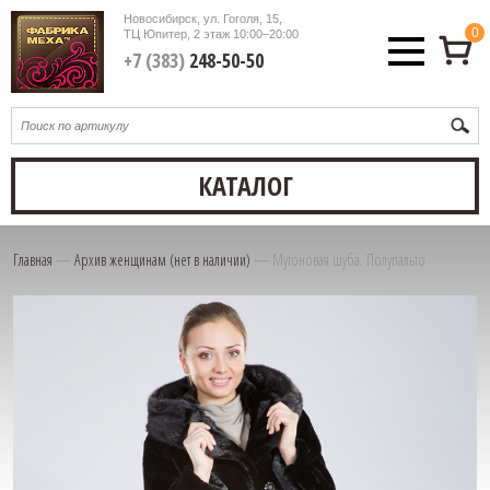
Новосибирск, ул. Гоголя, 15,
0
ТЦ Юпитер, 2 этаж
10:00–20:00
+7 (383)
248-50-50
КАТАЛОГ
Главная
—
Архив женщинам (нет в наличии)
—
Мутоновая шуба. Полупальто