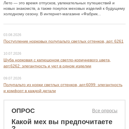
Лето — это время отпусков, увлекательных путешествий и
новых знакомств, а также покупок меховых изделий к будущему
холодному сезону. В интернет-магазине «Фабрик...
03.08.2026
Поступление норковых полупальто светлых оттенков, арт. 6261
10.07.2026
Шуба норковая с капюшоном светло-коричневого цвета,
арт.6262: элегантность и уют в одном изделии
09.07.2026
Полупальто из норки светлых оттенков, арт.6099: элегантность
и комфорт в каждой детали
ОПРОС
Все опросы
Какой мех вы предпочитаете
44 800 ₽
55 800 ₽
?