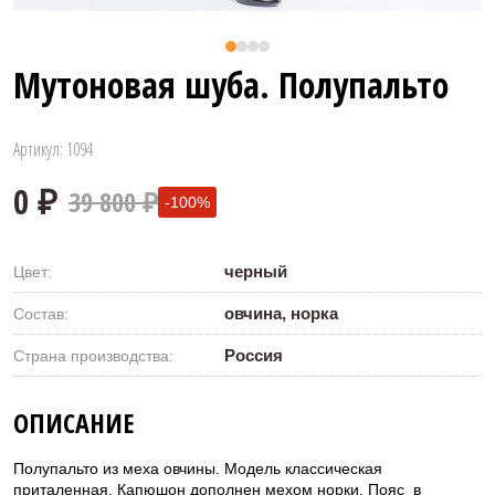
Мутоновая шуба. Полупальто
Артикул: 1094
39 800 ₽
-100%
черный
Цвет:
овчина, норка
Состав:
Россия
Страна производства:
0 ₽
ОПИСАНИЕ
Полупальто из меха овчины. Модель классическая
приталенная. Капюшон дополнен мехом норки. Пояс в