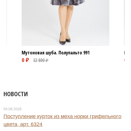
Мутоновая шуба. Полупальто
991
Мут
НОВОСТИ
04.08.2026
Поступление курток из меха норки грифельного
цвета, арт. 6324