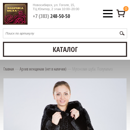
Новосибирск, ул. Гоголя, 15,
0
ТЦ Юпитер, 2 этаж
10:00–20:00
+7 (383)
248-50-50
КАТАЛОГ
Главная
—
Архив женщинам (нет в наличии)
—
Мутоновая шуба. Полупальто