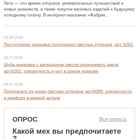
Лето — это время отпусков, увлекательных путешествий и
новых знакомств, а также покупок меховых изделий к будущему
холодному сезону. В интернет-магазине «Фабрик...
03.08.2026
Поступление норковых полупальто светлых оттенков, арт. 6261
10.07.2026
Шуба норковая с капюшоном светло-коричневого цвета,
арт.6262: элегантность и уют в одном изделии
09.07.2026
Полупальто из норки светлых оттенков, арт.6099: элегантность
и комфорт в каждой детали
ОПРОС
Все опросы
Какой мех вы предпочитаете
0 ₽
32 800 ₽
?