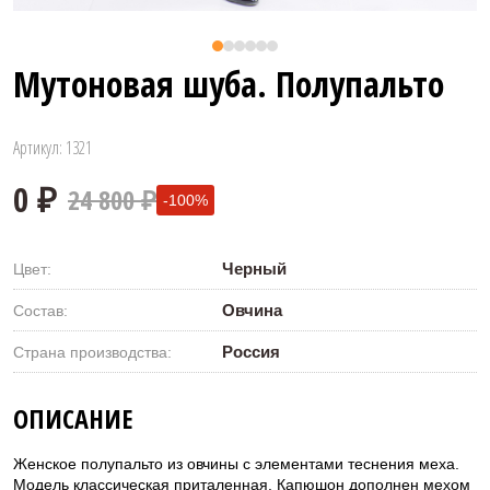
Мутоновая шуба. Полупальто
Артикул: 1321
24 800 ₽
-100%
Черный
Цвет:
Овчина
Состав:
Россия
Страна производства:
0 ₽
ОПИСАНИЕ
Женское полупальто из овчины с элементами теснения меха.
Модель классическая приталенная. Капюшон дополнен мехом