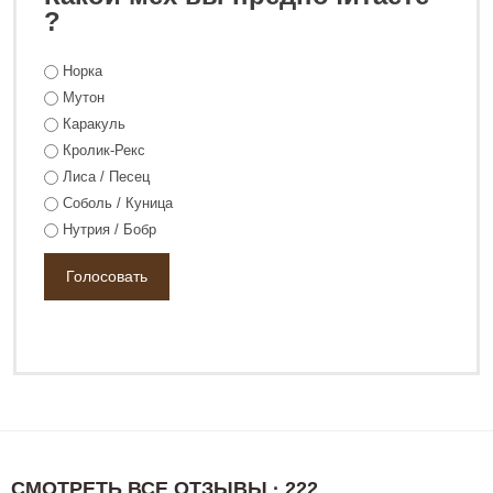
68 800 ₽
83 800 ₽
?
Норка
Мутон
Каракуль
Кролик-Рекс
Лиса / Песец
Соболь / Куница
Нутрия / Бобр
СМОТРЕТЬ ВСЕ ОТЗЫВЫ · 222