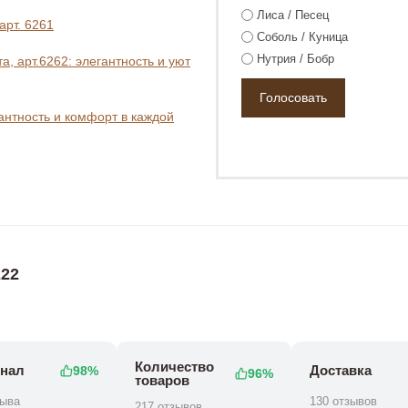
Лиса / Песец
арт. 6261
Соболь / Куница
Нутрия / Бобр
, арт.6262: элегантность и уют
0 ₽
гантность и комфорт в каждой
0 ₽
65 800 ₽
22
Количество
нал
Доставка
98%
96%
товаров
зыва
130 отзывов
217 отзывов