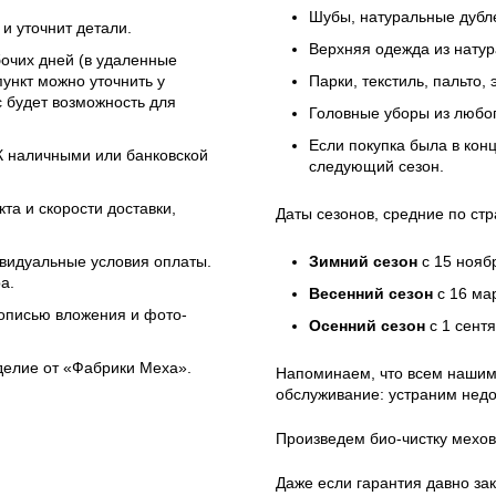
Шубы, натуральные дубле
и уточнит детали.
Верхняя одежда из натур
бочих дней (в удаленные
ункт можно уточнить у
Парки, текстиль, пальто,
 будет возможность для
Головные уборы из любо
Если покупка была в кон
ЭК наличными или банковской
следующий сезон.
та и скорости доставки,
Даты сезонов, средние по стр
ивидуальные условия оплаты.
Зимний сезон
с 15 нояб
а.
Весенний сезон
с 16 ма
 описью вложения и фото-
Осенний сезон
с 1 сент
зделие от «Фабрики Меха».
Напоминаем, что всем нашим
обслуживание: устраним недо
Произведем био-чистку мехов
Даже если гарантия давно зак