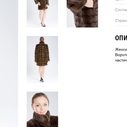
Соста
Стран
ОПИ
Женск
Ворот
части