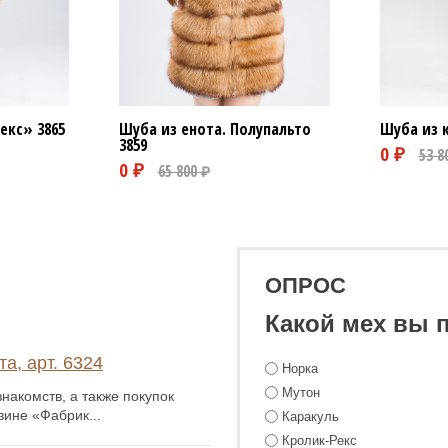
Рекс»
3865
Шуба из енота. Полупальто
Шуба из 
3859
ОПРОС
Какой мех вы 
а, арт. 6324
Норка
Мутон
накомств, а также покупок
зине «Фабрик...
Каракуль
Кролик-Рекс