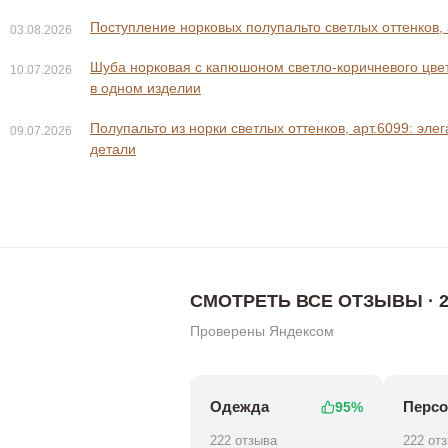
Поступление норковых полупальто светлых оттенков, 
03.08.2026
Шуба норковая с капюшоном светло-коричневого цвета
10.07.2026
в одном изделии
0 ₽
25 80
Полупальто из норки светлых оттенков, арт.6099: эле
09.07.2026
0 ₽
88 800 ₽
детали
СМОТРЕТЬ ВСЕ ОТЗЫВЫ · 2
Проверены Яндексом
Одежда
Персо
95%
222 отзыва
222 от