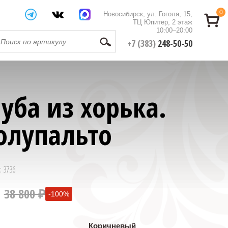
0
Новосибирск, ул. Гоголя, 15,
ТЦ Юпитер, 2 этаж
10:00–20:00
+7 (383)
248-50-50
уба из хорька.
олупальто
: 3736
38 800 ₽
-100%
0 ₽
Коричневый