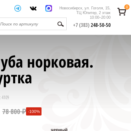
0
Новосибирск, ул. Гоголя, 15,
ТЦ Юпитер, 2 этаж
10:00–20:00
+7 (383)
248-50-50
уба норковая.
уртка
: 4109
78 800 ₽
-100%
0 ₽
черный