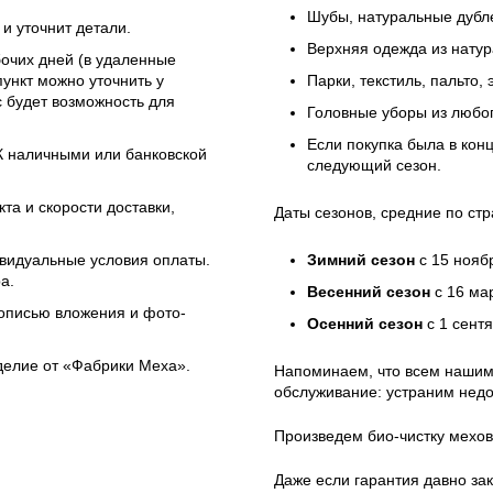
Шубы, натуральные дубле
и уточнит детали.
Верхняя одежда из натур
бочих дней (в удаленные
ункт можно уточнить у
Парки, текстиль, пальто,
 будет возможность для
Головные уборы из любо
Если покупка была в кон
ЭК наличными или банковской
следующий сезон.
та и скорости доставки,
Даты сезонов, средние по стр
ивидуальные условия оплаты.
Зимний сезон
с 15 нояб
а.
Весенний сезон
с 16 ма
 описью вложения и фото-
Осенний сезон
с 1 сент
зделие от «Фабрики Меха».
Напоминаем, что всем нашим
обслуживание: устраним недо
Произведем био-чистку мехов
Даже если гарантия давно зак