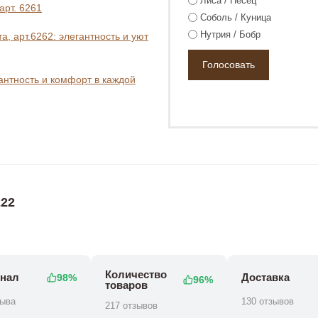
Лиса / Песец
арт. 6261
Соболь / Куница
Нутрия / Бобр
, арт.6262: элегантность и уют
гантность и комфорт в каждой
0 ₽
22
Количество
нал
Доставка
98%
96%
товаров
зыва
130 отзывов
217 отзывов