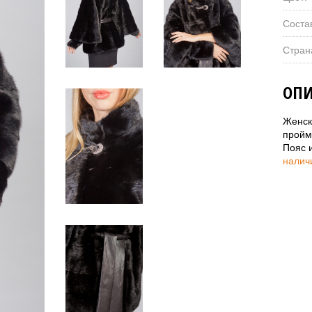
Соста
Стран
ОПИ
Женск
пройм
Пояс 
налич