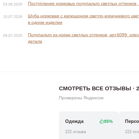
Поступление норковых полупальто светлых оттенков, 
03.08.2026
Шуба норковая с капюшоном светло-коричневого цвета
10.07.2026
в одном изделии
Полупальто из норки светлых оттенков, арт.6099: эле
09.07.2026
0 ₽
0 ₽
45 800 ₽
93 80
детали
СМОТРЕТЬ ВСЕ ОТЗЫВЫ · 2
Проверены Яндексом
Одежда
Персо
95%
222 отзыва
222 от