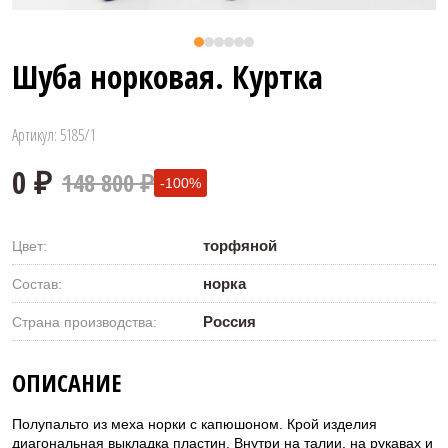
Шуба норковая. Куртка
Артикул: 5185/1
148 800 ₽
-100%
торфяной
Цвет:
норка
Состав:
Россия
Страна производства:
0 ₽
ОПИСАНИЕ
Полупальто из меха норки с капюшоном. Крой изделия
диагональная выкладка пластин. Внутри на талии, на рукавах и