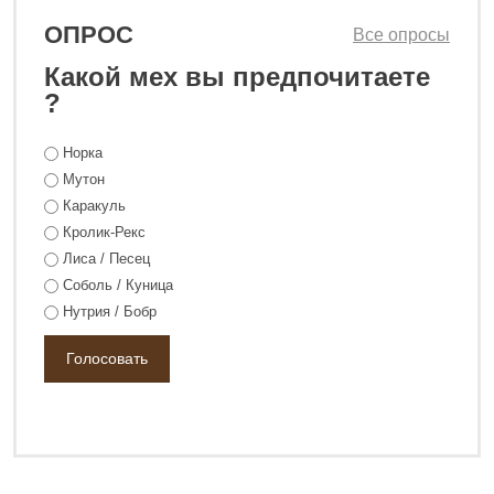
ОПРОС
Все опросы
Какой мех вы предпочитаете
0 ₽
178 800 ₽
?
Норка
Мутон
Каракуль
Кролик-Рекс
Лиса / Песец
Соболь / Куница
Нутрия / Бобр