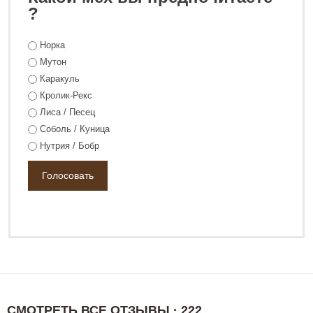
0 ₽
138 800 ₽
?
Норка
Мутон
Каракуль
Кролик-Рекс
Лиса / Песец
Соболь / Куница
Нутрия / Бобр
СМОТРЕТЬ ВСЕ ОТЗЫВЫ · 222