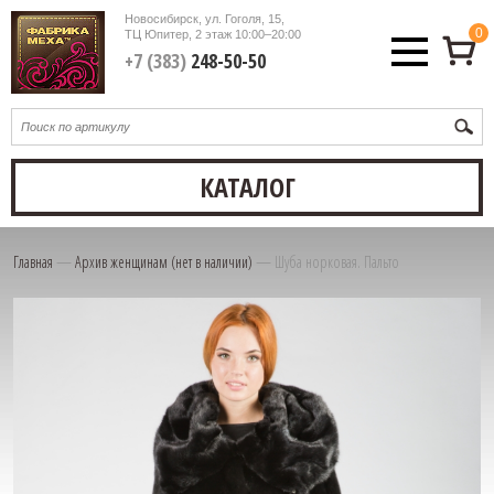
Новосибирск, ул. Гоголя, 15,
0
ТЦ Юпитер, 2 этаж
10:00–20:00
+7 (383)
248-50-50
КАТАЛОГ
Главная
—
Архив женщинам (нет в наличии)
—
Шуба норковая. Пальто