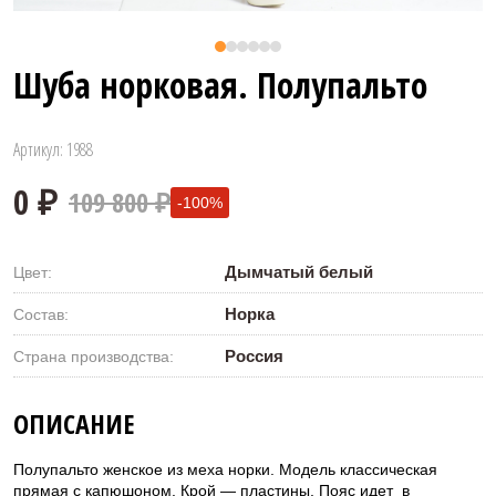
Шуба норковая. Полупальто
Артикул: 1988
109 800 ₽
-100%
Дымчатый белый
Цвет:
Норка
Состав:
Россия
Страна производства:
0 ₽
ОПИСАНИЕ
Полупальто женское из меха норки. Модель классическая
прямая с капюшоном. Крой — пластины. Пояс идет в