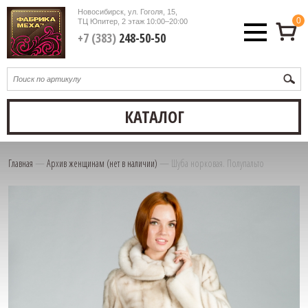
Новосибирск, ул. Гоголя, 15,
0
ТЦ Юпитер, 2 этаж
10:00–20:00
+7 (383)
248-50-50
КАТАЛОГ
Главная
—
Архив женщинам (нет в наличии)
—
Шуба норковая. Полупальто