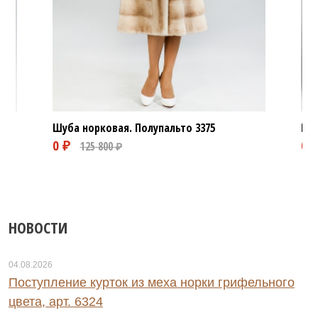
Шуба норковая. Полупальто
3375
Шуб
НОВОСТИ
04.08.2026
Поступление курток из меха норки грифельного
цвета, арт. 6324