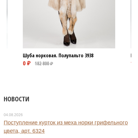
Шуба норковая. Полупальто
3938
Шуб
НОВОСТИ
04.08.2026
Поступление курток из меха норки грифельного
цвета, арт. 6324