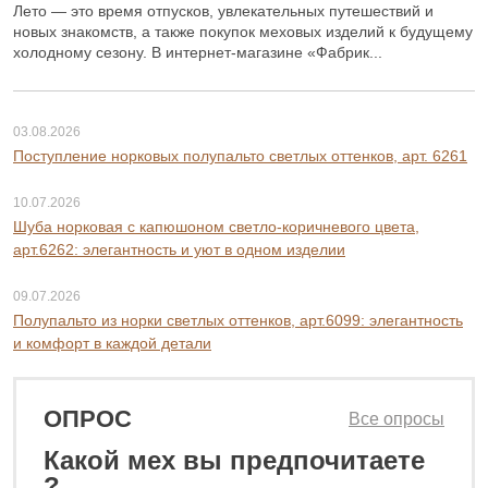
Лето — это время отпусков, увлекательных путешествий и
новых знакомств, а также покупок меховых изделий к будущему
холодному сезону. В интернет-магазине «Фабрик...
03.08.2026
Поступление норковых полупальто светлых оттенков, арт. 6261
10.07.2026
Шуба норковая с капюшоном светло-коричневого цвета,
арт.6262: элегантность и уют в одном изделии
09.07.2026
Полупальто из норки светлых оттенков, арт.6099: элегантность
и комфорт в каждой детали
ОПРОС
Все опросы
Какой мех вы предпочитаете
0 ₽
182 800 ₽
?