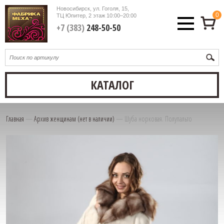
Новосибирск, ул. Гоголя, 15,
0
ТЦ Юпитер, 2 этаж
10:00–20:00
+7 (383)
248-50-50
КАТАЛОГ
Главная
—
Архив женщинам (нет в наличии)
—
Шуба норковая. Полупальто