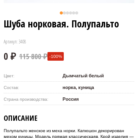
Шуба норковая. Полупальто
Артикул: 3408
115 800 ₽
-100%
Дымчатый белый
Цвет:
норка, куница
Состав:
Россия
Страна производства:
0 ₽
ОПИСАНИЕ
Полупальто женское из меха норки. Капюшон декорирован
мехом куницы. Модель прямая классическаяв. Крой изделия —