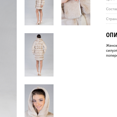
Соста
Стран
ОПИ
Женск
силуэт
попер