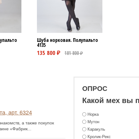
упальто
Шуба норковая. Полупальто
4135
ОПРОС
Какой мех вы 
а, арт. 6324
Норка
Мутон
накомств, а также покупок
зине «Фабрик...
Каракуль
Кролик-Рекс