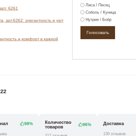
Лиса / Песец
арт. 6261
Соболь / Куница
Нутрия / Бобр
, арт.6262: элегантность и уют
гантность и комфорт в каждой
135 800 ₽
00 ₽
181 800 ₽
22
Количество
нал
Доставка
98%
96%
товаров
зыва
130 отзывов
217 отзывов