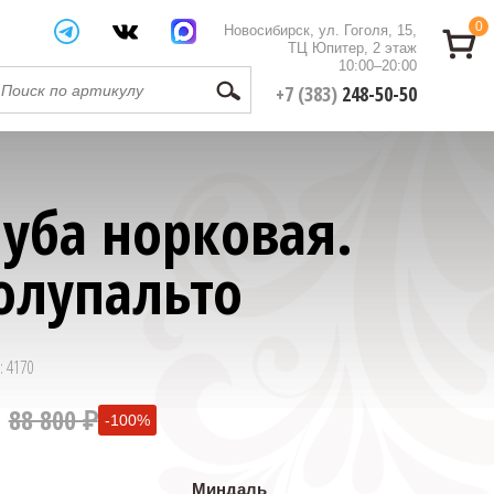
0
Новосибирск, ул. Гоголя, 15,
ТЦ Юпитер, 2 этаж
10:00–20:00
+7 (383)
248-50-50
уба норковая.
олупальто
: 4170
88 800 ₽
-100%
0 ₽
Миндаль