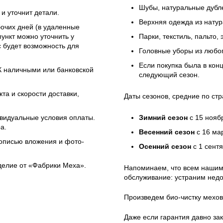
Шубы, натуральные дубле
и уточнит детали.
Верхняя одежда из натур
бочих дней (в удаленные
ункт можно уточнить у
Парки, текстиль, пальто,
 будет возможность для
Головные уборы из любо
Если покупка была в кон
ЭК наличными или банковской
следующий сезон.
та и скорости доставки,
Даты сезонов, средние по стр
ивидуальные условия оплаты.
Зимний сезон
с 15 нояб
а.
Весенний сезон
с 16 ма
 описью вложения и фото-
Осенний сезон
с 1 сент
зделие от «Фабрики Меха».
Напоминаем, что всем нашим
обслуживание: устраним недо
Произведем био-чистку мехов
Даже если гарантия давно зак