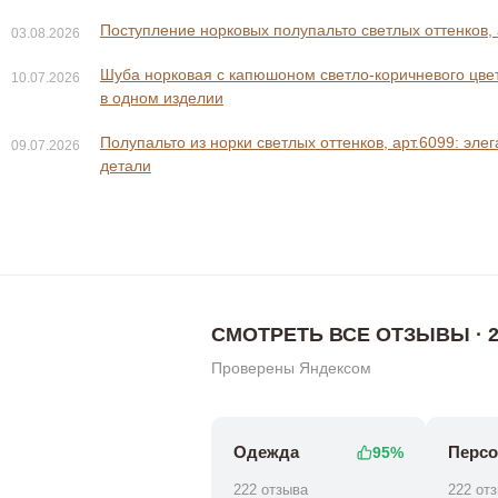
Поступление норковых полупальто светлых оттенков, 
03.08.2026
Шуба норковая с капюшоном светло-коричневого цвета
10.07.2026
в одном изделии
Полупальто из норки светлых оттенков, арт.6099: эле
09.07.2026
0 ₽
0 ₽
118 800 ₽
108 8
детали
СМОТРЕТЬ ВСЕ ОТЗЫВЫ · 2
Проверены Яндексом
Одежда
Персо
95%
222 отзыва
222 от