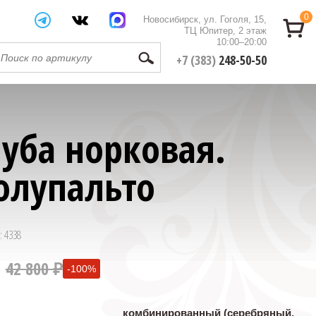
0
Новосибирск, ул. Гоголя, 15,
ТЦ Юпитер, 2 этаж
10:00–20:00
+7 (383)
248-50-50
уба норковая.
олупальто
: 4338
42 800 ₽
-100%
0 ₽
комбинированный (серебряный,