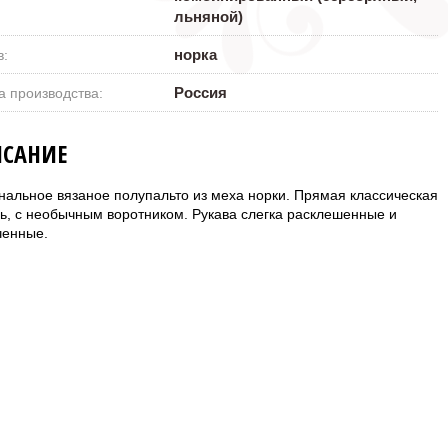
льняной)
норка
в:
Россия
а производства:
САНИЕ
нальное вязаное полупальто из меха норки. Прямая классическая
ь, с необычным воротником. Рукава слегка расклешенные и
ченные.