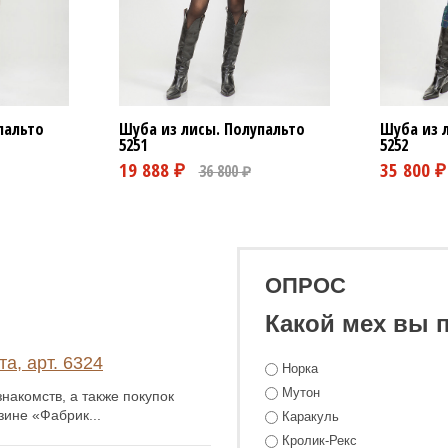
пальто
Шуба из 
Шуба из лисы. Полупальто
5252
5251
ОПРОС
Какой мех вы 
а, арт. 6324
Норка
Мутон
накомств, а также покупок
зине «Фабрик...
Каракуль
Кролик-Рекс