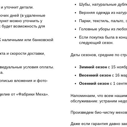
Шубы, натуральные дубле
и уточнит детали.
Верхняя одежда из натур
бочих дней (в удаленные
ункт можно уточнить у
Парки, текстиль, пальто,
 будет возможность для
Головные уборы из любо
Если покупка была в кон
ЭК наличными или банковской
следующий сезон.
та и скорости доставки,
Даты сезонов, средние по стр
ивидуальные условия оплаты.
Зимний сезон
с 15 нояб
а.
Весенний сезон
с 16 ма
 описью вложения и фото-
Осенний сезон
с 1 сент
зделие от «Фабрики Меха».
Напоминаем, что всем нашим
обслуживание: устраним недо
Произведем био-чистку мехов
Даже если гарантия давно зак