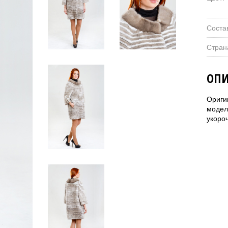
Соста
Стран
ОПИ
Ориги
модел
укоро