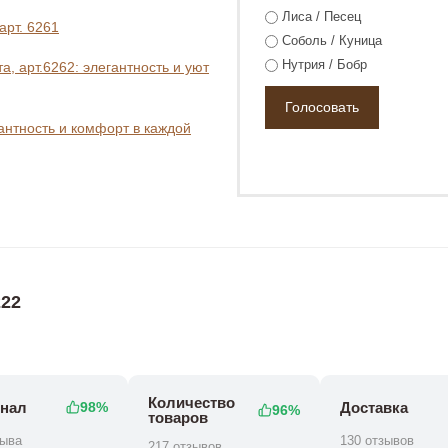
Лиса / Песец
арт. 6261
Соболь / Куница
Нутрия / Бобр
, арт.6262: элегантность и уют
гантность и комфорт в каждой
19 888 ₽
44 800 ₽
36 800 ₽
22
Количество
нал
Доставка
98%
96%
товаров
зыва
130 отзывов
217 отзывов