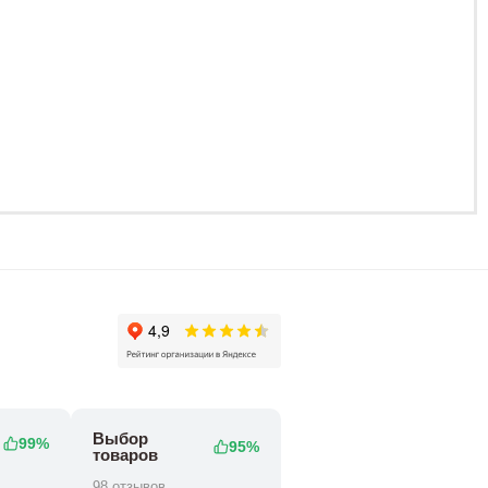
35 800
35 800 ₽
48 800 ₽
Выбор
99%
95%
товаров
98 отзывов