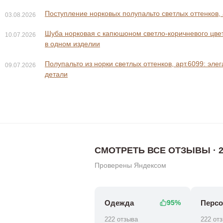
Поступление норковых полупальто светлых оттенков, 
03.08.2026
Шуба норковая с капюшоном светло-коричневого цвета
10.07.2026
в одном изделии
Полупальто из норки светлых оттенков, арт.6099: эле
09.07.2026
32 800 ₽
32 800 ₽
44 800 ₽
детали
СМОТРЕТЬ ВСЕ ОТЗЫВЫ · 2
Проверены Яндексом
Одежда
Персо
95%
222 отзыва
222 от