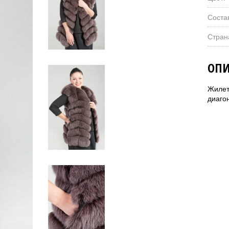
Соста
Стран
ОПИ
Жилет
диаго