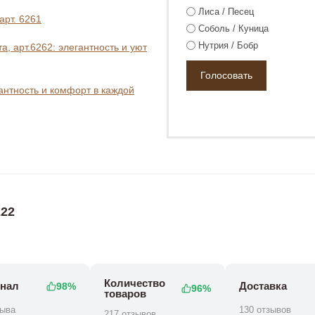
Лиса / Песец
арт. 6261
Соболь / Куница
Нутрия / Бобр
, арт.6262: элегантность и уют
гантность и комфорт в каждой
0 ₽
0 ₽
65 800 ₽
22
Количество
нал
Доставка
98%
96%
товаров
зыва
130 отзывов
217 отзывов