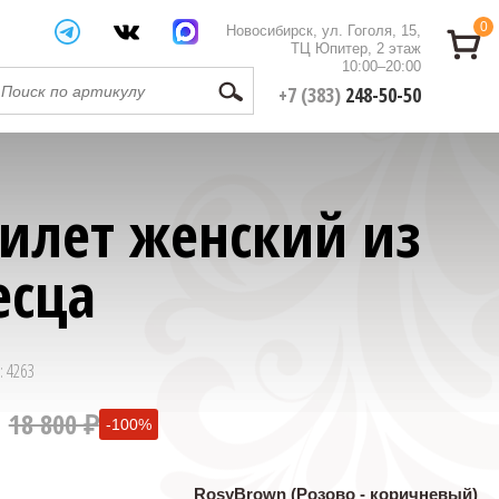
0
Новосибирск, ул. Гоголя, 15,
ТЦ Юпитер, 2 этаж
10:00–20:00
+7 (383)
248-50-50
илет женский из
есца
: 4263
18 800 ₽
-100%
0 ₽
RosyBrown (Розово - коричневый)