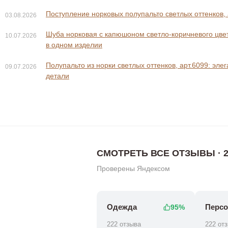
Поступление норковых полупальто светлых оттенков, 
03.08.2026
Шуба норковая с капюшоном светло-коричневого цвета
10.07.2026
в одном изделии
0 ₽
65 800 ₽
Полупальто из норки светлых оттенков, арт.6099: эле
09.07.2026
0 ₽
65 80
детали
СМОТРЕТЬ ВСЕ ОТЗЫВЫ · 2
Проверены Яндексом
Одежда
Персо
95%
222 отзыва
222 от