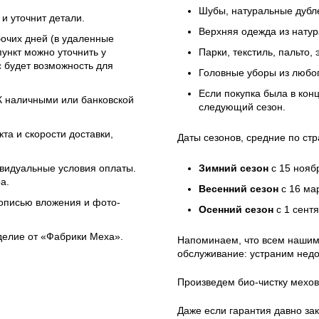
Шубы, натуральные дубле
и уточнит детали.
Верхняя одежда из натур
бочих дней (в удаленные
ункт можно уточнить у
Парки, текстиль, пальто,
 будет возможность для
Головные уборы из любо
Если покупка была в кон
ЭК наличными или банковской
следующий сезон.
та и скорости доставки,
Даты сезонов, средние по стр
ивидуальные условия оплаты.
Зимний сезон
с 15 нояб
а.
Весенний сезон
с 16 ма
 описью вложения и фото-
Осенний сезон
с 1 сент
зделие от «Фабрики Меха».
Напоминаем, что всем нашим
обслуживание: устраним недо
Произведем био-чистку мехов
Даже если гарантия давно зак