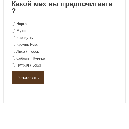
Какой мех вы предпочитаете
0 ₽
108 800 ₽
?
Норка
Мутон
Каракуль
Кролик-Рекс
Лиса / Песец
Соболь / Куница
Нутрия / Бобр