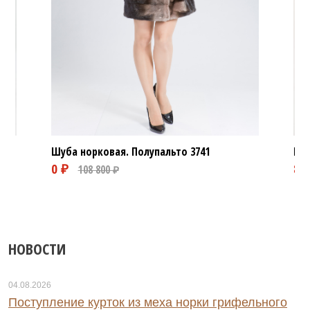
Шуба норковая. Полупальто
3741
Шуб
НОВОСТИ
04.08.2026
Поступление курток из меха норки грифельного