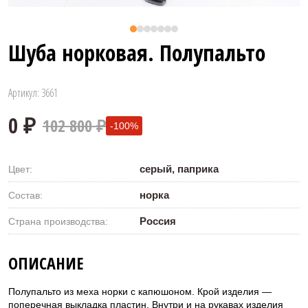
Шуба норковая. Полупальто
Артикул: 3661
102 800 ₽
-100%
серый, паприка
Цвет:
норка
Состав:
Россия
Страна производства:
0 ₽
ОПИСАНИЕ
Полупальто из меха норки с капюшоном. Крой изделия —
поперечная выкладка пластин. Внутри и на рукавах изделия