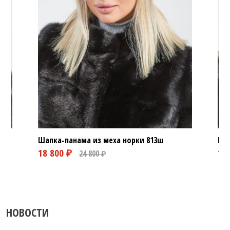
Шапка-панама из меха норки
813ш
Шап
10 800 ₽
15 800 ₽
НОВОСТИ