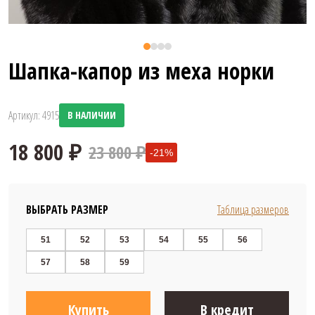
Шапка-капор из меха норки
Артикул: 4915
В НАЛИЧИИ
23 800 ₽
-21%
ВЫБРАТЬ РАЗМЕР
Таблица размеров
51
52
53
54
55
56
57
58
59
18 800 ₽
Купить
В кредит