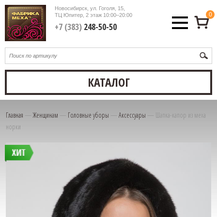
Новосибирск, ул. Гоголя, 15,
0
ТЦ Юпитер, 2 этаж
10:00–20:00
+7 (383)
248-50-50
КАТАЛОГ
Главная
—
Женщинам
—
Головные уборы
—
Аксессуары
—
Шапка-капор из меха
норки