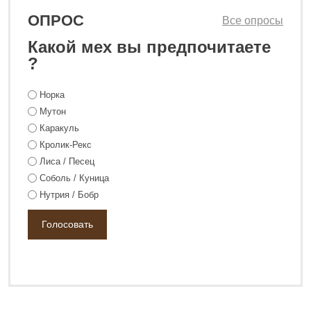
ОПРОС
Все опросы
Какой мех вы предпочитаете
?
Норка
Мутон
Каракуль
Кролик-Рекс
Лиса / Песец
18 800 ₽
24 800 ₽
Соболь / Куница
Нутрия / Бобр