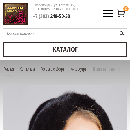
Новосибирск, ул. Гоголя, 15,
0
ТЦ Юпитер, 2 этаж
10:00–20:00
+7 (383)
248-50-50
КАТАЛОГ
Главная
—
Женщинам
—
Головные уборы
—
Аксессуары
—
Шапка-капюшон из
норки