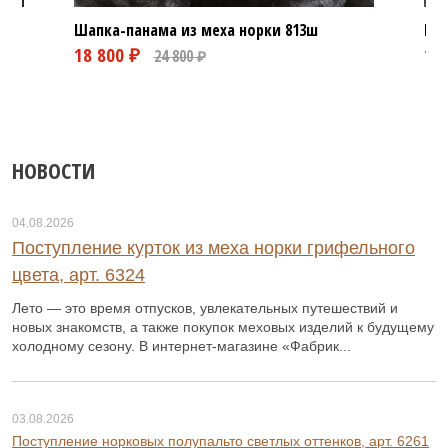
Шапка-панама из меха норки
813ш
Бер
НОВОСТИ
04.08.2026
Поступление курток из меха норки грифельного
цвета, арт. 6324
Лето — это время отпусков, увлекательных путешествий и
новых знакомств, а также покупок меховых изделий к будущему
холодному сезону. В интернет-магазине «Фабрик...
03.08.2026
Поступление норковых полупальто светлых оттенков, арт. 6261