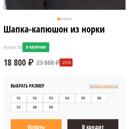
Шапка-капюшон из норки
Артикул: 008
В НАЛИЧИИ
23 800 ₽
-21%
ВЫБРАТЬ РАЗМЕР
Таблица размеров
51
52
53
54
55
56
57
58
59
18 800 ₽
Купить
В кредит