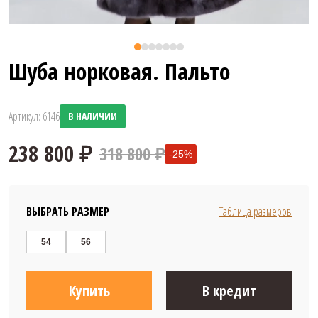
Шуба норковая. Пальто
Артикул: 6146
В НАЛИЧИИ
318 800 ₽
-25%
ВЫБРАТЬ РАЗМЕР
Таблица размеров
54
56
238 800 ₽
Купить
В кредит