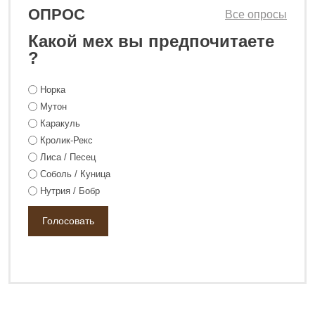
ОПРОС
Все опросы
Какой мех вы предпочитаете
?
Норка
188 800 ₽
Мутон
248 800 ₽
Каракуль
Кролик-Рекс
Лиса / Песец
Соболь / Куница
Нутрия / Бобр