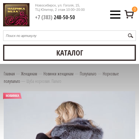
Новосибирск, ул. Гоголя, 15,
0
ТЦ Юпитер, 2 этаж
10:00–20:00
+7 (383)
248-50-50
КАТАЛОГ
Главная
—
Женщинам
—
Новинки женщинам
—
Полупальто
—
Норковые
полупальто
—
Шуба норковая. Пальто