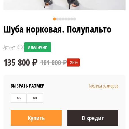
Шуба норковая. Полупальто
Артикул: 6104
В НАЛИЧИИ
181 800 ₽
-25%
ВЫБРАТЬ РАЗМЕР
Таблица размеров
46
48
135 800 ₽
Купить
В кредит