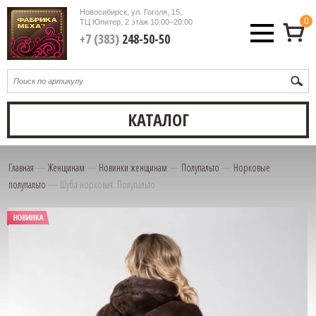
Новосибирск, ул. Гоголя, 15,
0
ТЦ Юпитер, 2 этаж
10:00–20:00
+7 (383)
248-50-50
КАТАЛОГ
Главная
—
Женщинам
—
Новинки женщинам
—
Полупальто
—
Норковые
полупальто
—
Шуба норковая. Полупальто