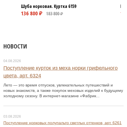
Шуба норковая. Куртка
6159
Шуб
116 800 ₽
156 800 ₽
НОВОСТИ
04.08.2026
Поступление курток из меха норки грифельного
цвета, арт. 6324
Лето — это время отпусков, увлекательных путешествий и
новых знакомств, а также покупок меховых изделий к будущему
холодному сезону. В интернет-магазине «Фабрик...
03.08.2026
Поступление норковых полупальто светлых оттенков, арт. 6261