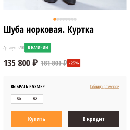
Шуба норковая. Куртка
Артикул: 6201
В НАЛИЧИИ
181 800 ₽
-25%
ВЫБРАТЬ РАЗМЕР
Таблица размеров
50
52
135 800 ₽
Купить
В кредит