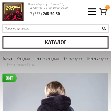
Новосибирск, ул. Гоголя, 15,
0
ТЦ Юпитер, 2 этаж
10:00–20:00
+7 (383)
248-50-50
КАТАЛОГ
Главная
—
Женщинам
—
Новинки женщинам
—
Женские куртки
—
Норковые куртки
—
Шуба норковая. Куртка